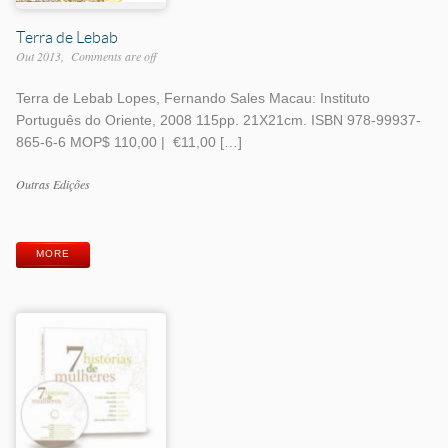
Terra de Lebab
Out 2013
Comments are off
Terra de Lebab Lopes, Fernando Sales Macau: Instituto
Português do Oriente, 2008 115pp. 21X21cm. ISBN 978-99937-
865-6-6 MOP$ 110,00 | €11,00 […]
Work
Outras Edições
Categories
Work
Tags
MORE