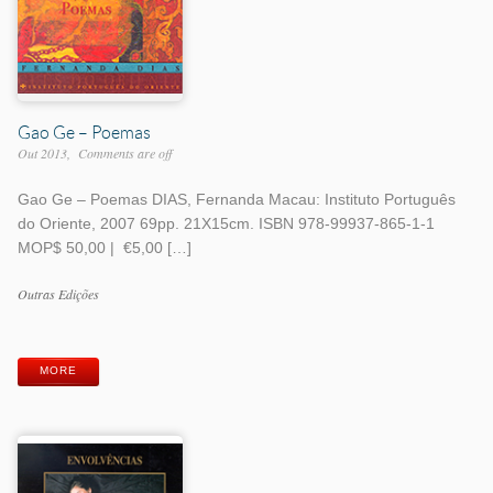
Gao Ge – Poemas
Out 2013
Comments are off
Gao Ge – Poemas DIAS, Fernanda Macau: Instituto Português
do Oriente, 2007 69pp. 21X15cm. ISBN 978-99937-865-1-1
MOP$ 50,00 | €5,00 […]
Work
Outras Edições
Categories
Work
Tags
MORE