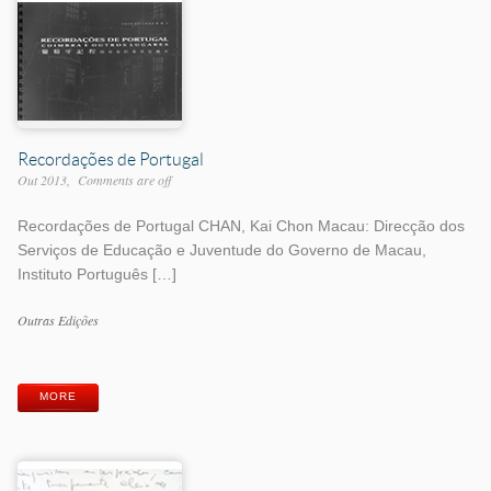
Recordações de Portugal
Out 2013
Comments are off
Recordações de Portugal CHAN, Kai Chon Macau: Direcção dos
Serviços de Educação e Juventude do Governo de Macau,
Instituto Português […]
Work
Outras Edições
Categories
Work
Tags
MORE