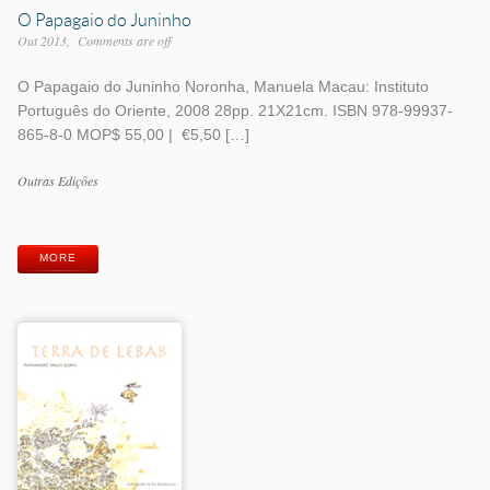
O Papagaio do Juninho
Out 2013
Comments are off
O Papagaio do Juninho Noronha, Manuela Macau: Instituto
Português do Oriente, 2008 28pp. 21X21cm. ISBN 978-99937-
865-8-0 MOP$ 55,00 | €5,50 […]
Work
Outras Edições
Categories
Work
Tags
MORE