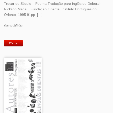
Trocar de Século – Poema Tradução para inglês de Deborah
Nickson Macau: Fundação Oriente, Instituto Português do
Oriente, 1995 91pp. […]
Work
Outras Edições
Categories
Work
Tags
MORE