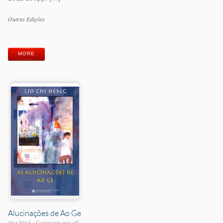
Work
Outras Edições
Categories
Work
Tags
MORE
Alucinações de Ao Ge
Out 2013
Comments are off