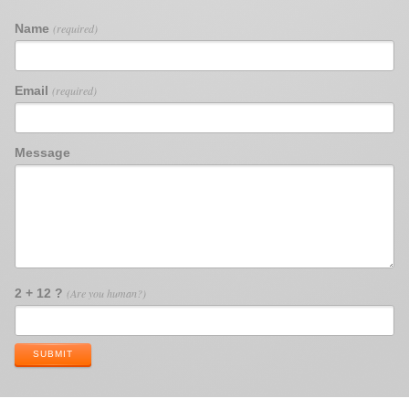
Name
(required)
Email
(required)
Message
2 + 12 ?
(Are you human?)
SUBMIT