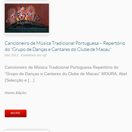
Cancioneiro de Música Tradicional Portuguesa – Repertório
do “Grupo de Danças e Cantares do Clube de Macau”
Out 2013
Comments are off
Cancioneiro de Música Tradicional Portuguesa Repertório do
“Grupo de Danças e Cantares do Clube de Macau” MOURA, Abel
(Selecção e […]
Work
Outras Edições
Categories
Work
Tags
MORE