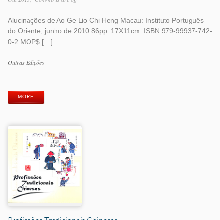
Alucinações de Ao Ge Lio Chi Heng Macau: Instituto Português
do Oriente, junho de 2010 86pp. 17X11cm. ISBN 979-99937-742-
0-2 MOP$ […]
Work
Outras Edições
Categories
Work
Tags
MORE
Profissões Tradicionais Chinesas