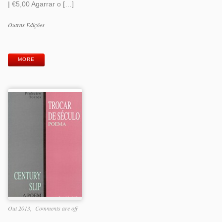
| €5,00 Agarrar o […]
Work
Outras Edições
Categories
Work
Tags
MORE
Out 2013
Comments are off