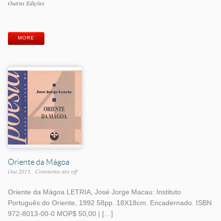
Work
Outras Edições
Categories
Work
Tags
MORE
Oriente da Mágoa
Out 2013
Comments are off
Oriente da Mágoa LETRIA, José Jorge Macau: Instituto
Português do Oriente, 1992 58pp. 18X18cm. Encadernado. ISBN
972-8013-00-0 MOP$ 50,00 | […]