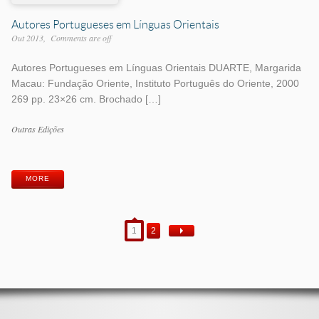
Autores Portugueses em Línguas Orientais
Out 2013
Comments are off
Autores Portugueses em Línguas Orientais DUARTE, Margarida
Macau: Fundação Oriente, Instituto Português do Oriente, 2000
269 pp. 23×26 cm. Brochado […]
Work
Outras Edições
Categories
Work
Tags
MORE
1
2