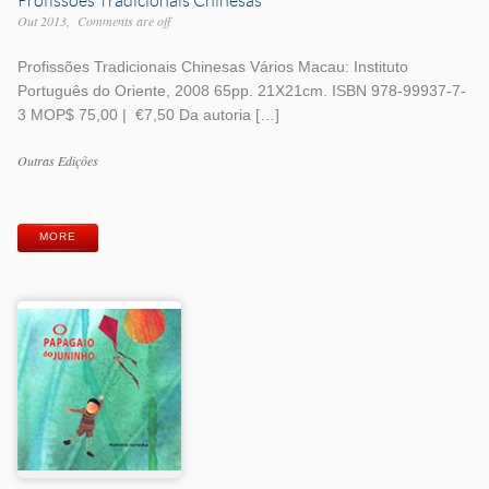
Out 2013
Comments are off
Profissões Tradicionais Chinesas Vários Macau: Instituto
Português do Oriente, 2008 65pp. 21X21cm. ISBN 978-99937-7-
3 MOP$ 75,00 | €7,50 Da autoria […]
Work
Outras Edições
Categories
Work
Tags
MORE