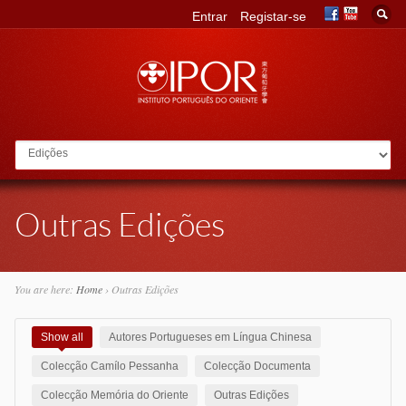
Entrar
Registar-se
Go to:
Outras Edições
You are here:
Home
›
Outras Edições
Show all
Autores Portugueses em Língua Chinesa
Colecção Camílo Pessanha
Colecção Documenta
Colecção Memória do Oriente
Outras Edições