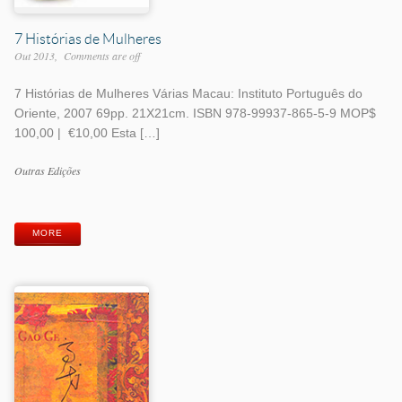
7 Histórias de Mulheres
Out 2013
Comments are off
7 Histórias de Mulheres Várias Macau: Instituto Português do
Oriente, 2007 69pp. 21X21cm. ISBN 978-99937-865-5-9 MOP$
100,00 | €10,00 Esta […]
Work
Outras Edições
Categories
Work
Tags
MORE