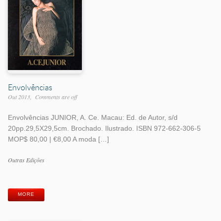
Envolvências
Out 2013
Comments are off
Envolvências JUNIOR, A. Ce. Macau: Ed. de Autor, s/d
20pp.29,5X29,5cm. Brochado. Ilustrado. ISBN 972-662-306-5
MOP$ 80,00 | €8,00 A moda […]
Work
Outras Edições
Categories
Work
Tags
MORE