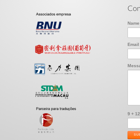
Con
Nam
Emai
Mess
9 + 1
SU