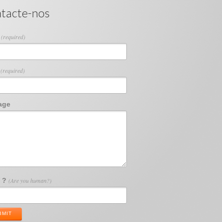
tacte-nos
e
(required)
l
(required)
age
2 ?
(Are you human?)
BMIT