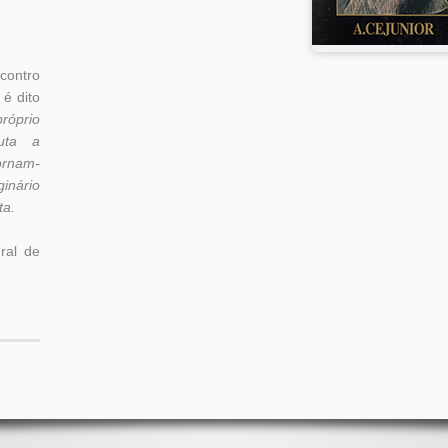
contro
 é dito
róprio
uta a
ornam-
inário
ta.
ural de