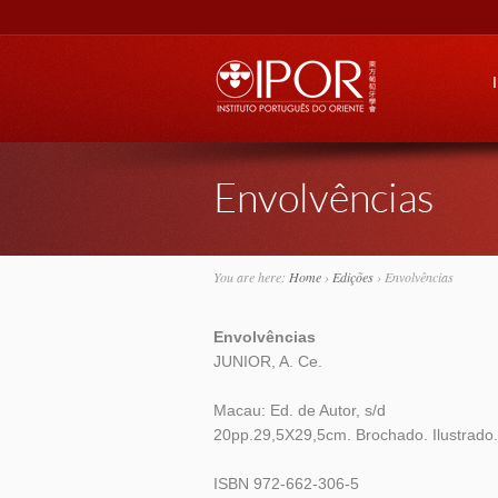
Go
Envolvências
You are here:
Home
›
Edições
›
Envolvências
Envolvências
JUNIOR, A. Ce.
Macau: Ed. de Autor, s/d
20pp.29,5X29,5cm. Brochado. Ilustrado.
ISBN 972-662-306-5