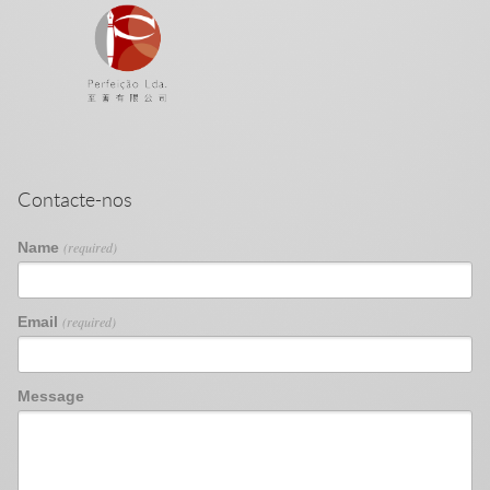
Contacte-nos
Name
(required)
Email
(required)
Message