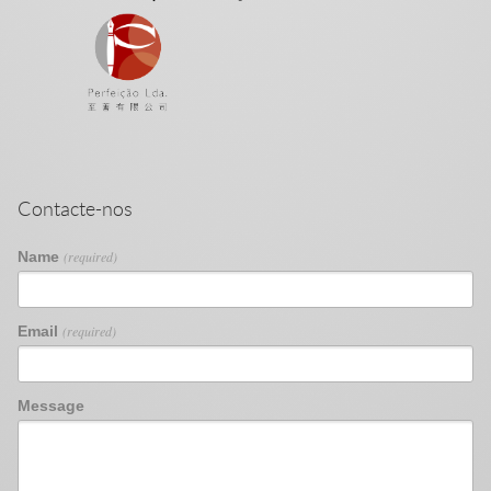
Contacte-nos
Name
(required)
Email
(required)
Message