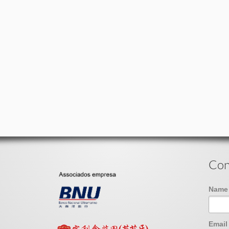
Con
Nam
Emai