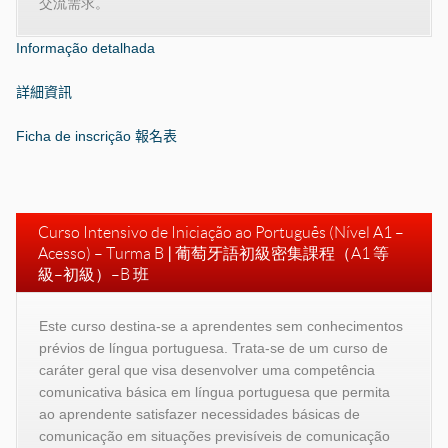
交流需求。
Informação detalhada
詳細資訊
Ficha de inscrição
報名表
Curso Intensivo de Iniciação ao Português (Nível A1 –
Acesso) – Turma B
|
葡萄牙語初級密集課程（
A1
等
級–初級）–
B
班
Este curso destina-se a aprendentes sem conhecimentos
prévios de língua portuguesa. Trata-se de um curso de
caráter geral que visa desenvolver uma competência
comunicativa básica em língua portuguesa que permita
ao aprendente satisfazer necessidades básicas de
comunicação em situações previsíveis de comunicação