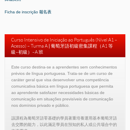
Ficha de inscrição
報名表
Curso Intensivo de Iniciação ao Português (Nível A1 –
Acesso) – Turma A
|
葡萄牙語初級密集課程（
A1
等
級–初級）–
A
班
Este curso destina-se a aprendentes sem conhecimentos
prévios de língua portuguesa. Trata-se de um curso de
caráter geral que visa desenvolver uma competência
comunicativa básica em língua portuguesa que permita
ao aprendente satisfazer necessidades básicas de
comunicação em situações previsíveis de comunicação
nos domínios privado e público.
該課程為葡萄牙語零基礎的學員著重培養運用基本葡萄牙語
去交際的能力，以此滿足學員在預知的私人或公共場合中的