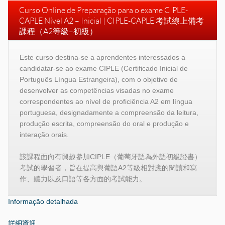
Curso Online de Preparação para o exame CIPLE-
CAPLE Nível A2 – Inicial | CIPLE-CAPLE 考試線上備考
課程（A2等級–初級）
Este curso destina-se a aprendentes interessados a
candidatar-se ao exame CIPLE (Certificado Inicial de
Português Língua Estrangeira), com o objetivo de
desenvolver as competências visadas no exame
correspondentes ao nível de proficiência A2 em língua
portuguesa, designadamente a compreensão da leitura,
produção escrita, compreensão do oral e produção e
interação orais.
該課程面向有興趣參加CIPLE（葡萄牙語為外語初級證書）
考試的學習者，旨在提高與葡語A2等級相對應的閱讀和寫
作、聽力以及口語等各方面的考試能力。
Informação detalhada
詳細資訊