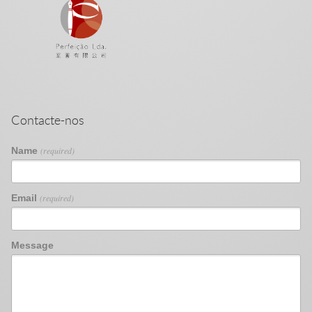
Contacte-nos
Name
(required)
Email
(required)
Message