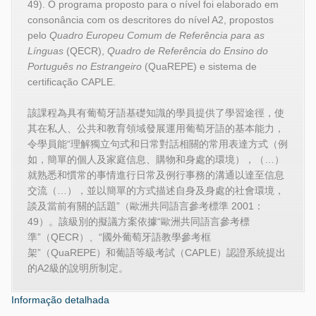
49). O programa proposto para o nível foi elaborado em
consonância com os descritores do nível A2, propostos
pelo
Quadro Europeu Comum de Referência para as
Línguas
(QECR),
Quadro de Referência do Ensino do
Português no Estrangeiro
(QuaREPE) e sistema de
certificação CAPLE.
該課程為具有葡萄牙語基礎知識的學員提供了學習途徑，使
其在私人、公共和教育領域發展運用葡萄牙語的基本能力，
令學員能“理解獨立句式和日常對話相關的常用表達方式（例
如，簡單的個人及家庭信息、購物和身處的環境），（…）
就熟悉和慣常的事情進行日常及例行事務的溝通以達至信息
交流（…），並以簡單的方式描述自身及身處的社會環境，
談及當前有關的話題”（歐洲共同語言參考標準 2001：
49）。該級別的擬議方案依據“歐洲共同語言參考標
準”（QECR）、“國外葡萄牙語教學參考框
架”（QuaREPE）和葡語等級考試（CAPLE）認證系統提出
的A2級的說明所制定。
Informação detalhada