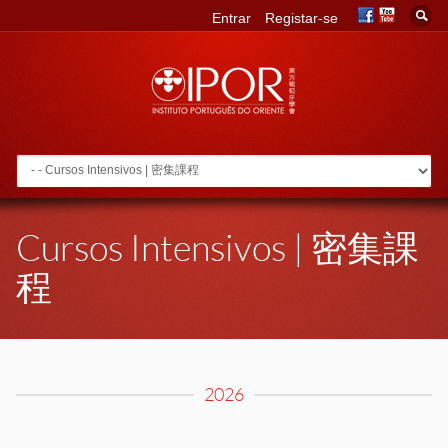
Entrar
Registar-se
Go to:
Cursos Intensivos | 密集課
程
2026