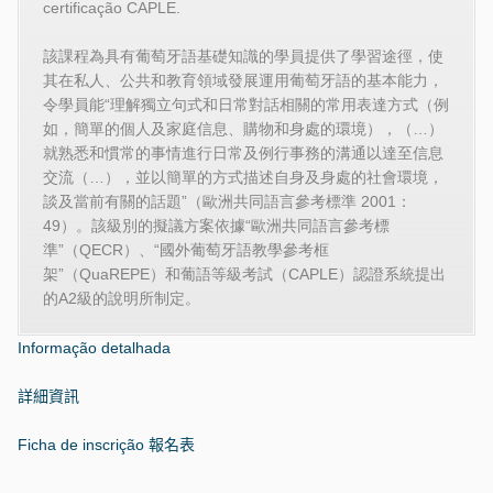
certificação CAPLE.
該課程為具有葡萄牙語基礎知識的學員提供了學習途徑，使
其在私人、公共和教育領域發展運用葡萄牙語的基本能力，
令學員能“理解獨立句式和日常對話相關的常用表達方式（例
如，簡單的個人及家庭信息、購物和身處的環境），（…）
就熟悉和慣常的事情進行日常及例行事務的溝通以達至信息
交流（…），並以簡單的方式描述自身及身處的社會環境，
談及當前有關的話題”（歐洲共同語言參考標準 2001：
49）。該級別的擬議方案依據“歐洲共同語言參考標
準”（QECR）、“國外葡萄牙語教學參考框
架”（QuaREPE）和葡語等級考試（CAPLE）認證系統提出
的A2級的說明所制定。
Informação detalhada
詳細資訊
Ficha de inscrição
報名表