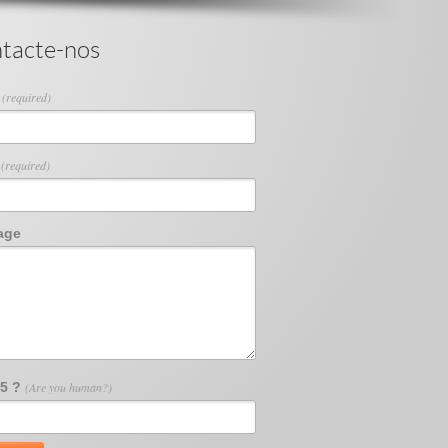
tacte-nos
e
(required)
l
(required)
age
15 ?
(Are you human?)