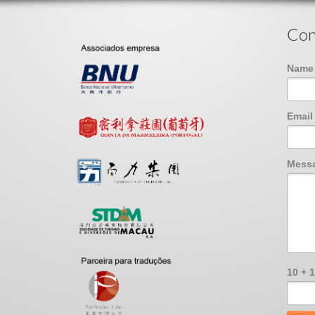
Con
Nam
Emai
Mess
10 + 