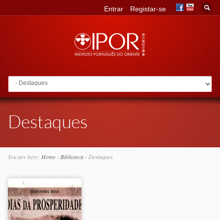
Entrar
Registar-se
Go to:
Destaques
You are here:
Home
›
Biblioteca
›
Destaques