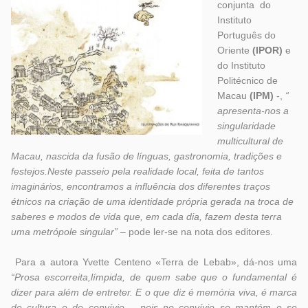
conjunta do
Instituto
Português do
Oriente
(IPOR)
e
do Instituto
Politécnico de
Macau
(IPM)
-,
“
apresenta-nos a
singularidade
multicultural de
Macau, nascida da fusão de línguas, gastronomia, tradições e
festejos.Neste passeio pela realidade local, feita de tantos
imaginários, encontramos a influência dos diferentes traços
étnicos na criação de uma identidade própria gerada na troca de
saberes e modos de vida que, em cada dia, fazem desta terra
uma metrópole singular” –
pode ler-se na nota dos editores.
Para a autora Yvette Centeno «Terra de Lebab», dá-nos uma
“Prosa escorreita,límpida, de quem sabe que o fundamental é
dizer para além de entreter. E o que diz é memória viva, é marca
de cultura e de convívio – pois no convívio se mantém e se