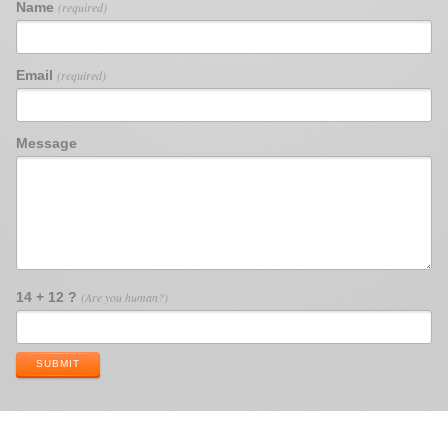
Name
(required)
Email
(required)
Message
14 + 12 ?
(Are you human?)
SUBMIT