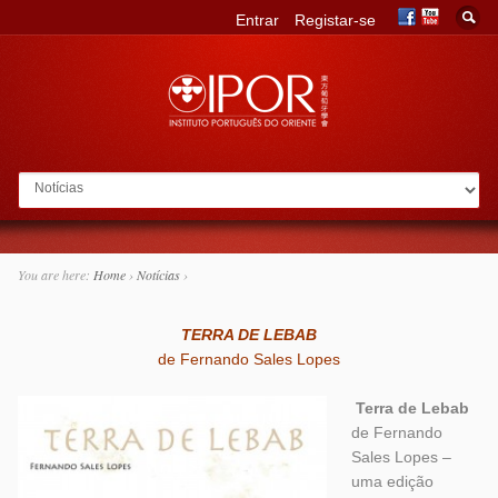
Entrar
Registar-se
Go to:
You are here:
Home
›
Notícias
›
TERRA DE LEBAB
de Fernando Sales Lopes
Terra de Lebab
de Fernando
Sales Lopes –
uma edição