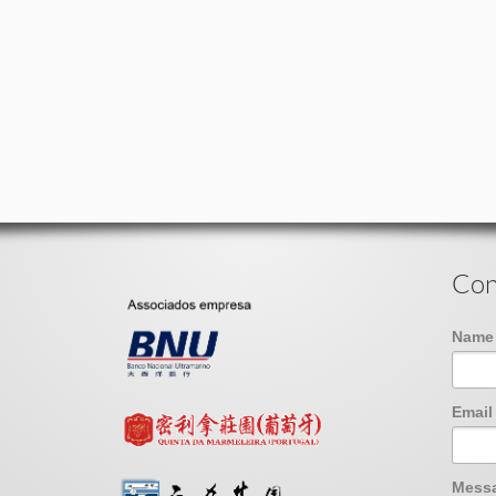
Con
Nam
Emai
Mess