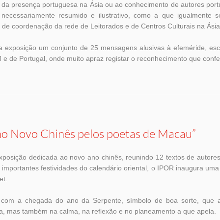
da presença portuguesa na Ásia ou ao conhecimento de autores port
necessariamente resumido e ilustrativo, como a que igualmente 
a de coordenação da rede de Leitorados e de Centros Culturais na Ási
 a exposição um conjunto de 25 mensagens alusivas à efeméride, esc
e de Portugal, onde muito apraz registar o reconhecimento que confe
o Novo Chinês pelos poetas de Macau”
posição dedicada ao novo ano chinês, reunindo 12 textos de autor
 importantes festividades do calendário oriental, o IPOR inaugura um
et.
 com a chegada do ano da Serpente, símbolo de boa sorte, que a
a, mas também na calma, na reflexão e no planeamento a que apela.