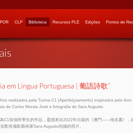
 to:
IPOR
CLP
Biblioteca
Recursos PLE
Edições
Pontos de Re
ais
sia em Língua Portuguesa | 葡語詩歌”
lhos realizados pela Turma C1 (Aperfeiçoamento) inspirados pelo livro
ia de Carlos Morais José e fotografia de Sara Augusto.
為C1加強班學生的作品，靈感來自2022年出版的《澳門——地名書》，此書作者
，並配有攝影藝術家Sara Augusto拍攝的照片。