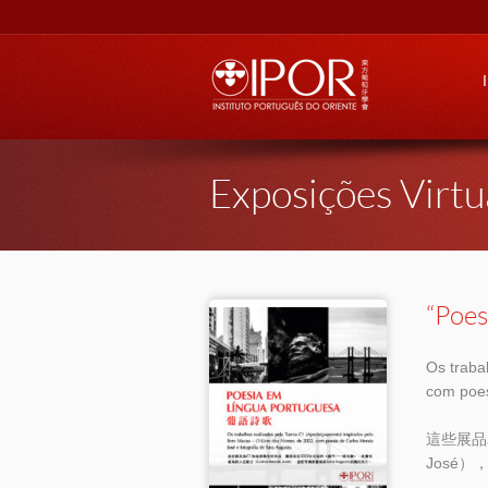
Go
Exposições Virtu
“Poe
Os traba
com poes
這些展品
José）