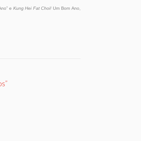
Ano” e
Kung Hei Fat Choi
!
Um Bom Ano,
os”