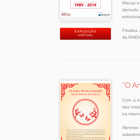
Macau e 
demodo 
estrutur
Finaliza
EXPOSIÇÃO
VIRTUAL
da RAEM 
“O An
Com a ex
das mais
na intern
Abrimos
sabedori