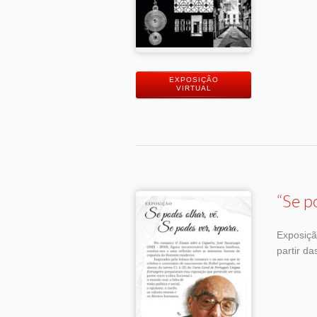
EXPOSIÇÃO
VIRTUAL
“Se p
Exposiç
partir da