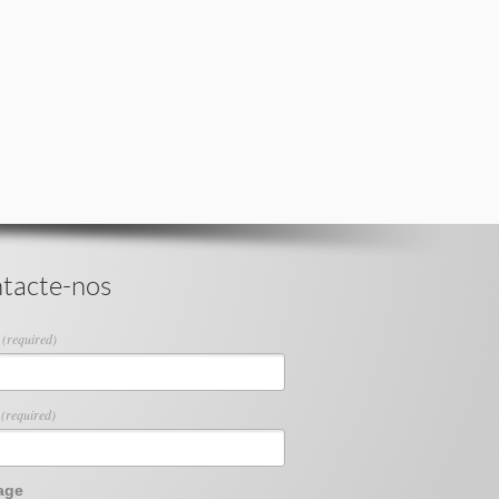
tacte-nos
e
(required)
l
(required)
age