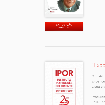
EXPOSIÇÃO
VIRTUAL
“Expo
O Instit
anos
, c
a sua cr
Procuram
IPOR, no