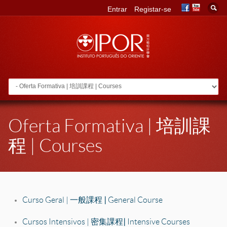
Entrar
Registar-se
Go to:
Oferta Formativa | 培訓課
程 | Courses
Curso Geral | 一般課程
|
General Course
Cursos Intensivos | 密集課程
|
Intensive Courses