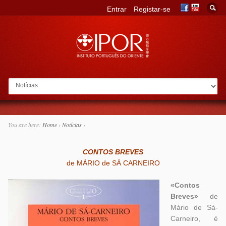
Entrar
Registar-se
Go to:
You are here:
Home
›
Notícias
›
CONTOS BREVES
de MÁRIO de SÁ CARNEIRO
«Contos
Breves»
de
Mário de Sá-
Carneiro, é