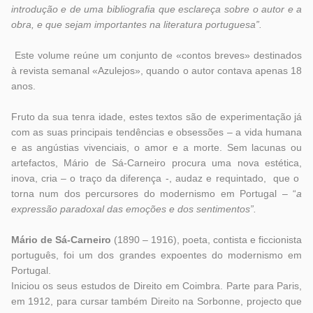
introdução e de uma bibliografia que esclareça sobre o autor e a
obra, e que sejam importantes na literatura portuguesa”.
Este volume reúne um conjunto de «contos breves» destinados
à revista semanal «Azulejos», quando o autor contava apenas 18
anos.
Fruto da sua tenra idade, estes textos são de experimentação já
com as suas principais tendências e obsessões – a vida humana
e as angústias vivenciais, o amor e a morte. Sem lacunas ou
artefactos, Mário de Sá-Carneiro procura uma nova estética,
inova, cria – o traço da diferença -, audaz e requintado, que o
torna num dos percursores do modernismo em Portugal – “
a
expressão paradoxal das emoções e dos sentimentos”.
Mário de Sá-Carneiro
(1890 – 1916), poeta, contista e ficcionista
português, foi um dos grandes expoentes do modernismo em
Portugal.
Iniciou os seus estudos de Direito em Coimbra. Parte para Paris,
em 1912, para cursar também Direito na Sorbonne, projecto que