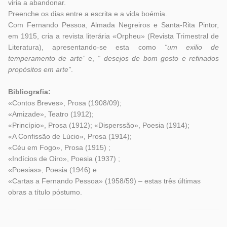
viria a abandonar.
Preenche os dias entre a escrita e a vida boémia.
Com Fernando Pessoa, Almada Negreiros e Santa-Rita Pintor,
em 1915, cria a revista literária «Orpheu» (Revista Trimestral de
Literatura), apresentando-se esta como
“um exilio de
temperamento de arte”
e,
“ desejos de bom gosto e refinados
propósitos em arte”
.
Bibliografia:
«Contos Breves», Prosa (1908/09);
«Amizade», Teatro (1912);
«Princípio», Prosa (1912); «Disperssão», Poesia (1914);
«A Confissão de Lúcio», Prosa (1914);
«Céu em Fogo», Prosa (1915) ;
«Indícios de Oiro», Poesia (1937) ;
«Poesias», Poesia (1946) e
«Cartas a Fernando Pessoa» (1958/59) – estas três últimas
obras a título póstumo.
Etiquetas