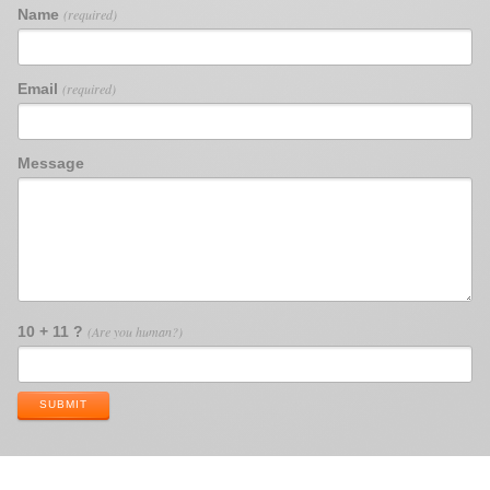
Name
(required)
Email
(required)
Message
10 + 11 ?
(Are you human?)
SUBMIT