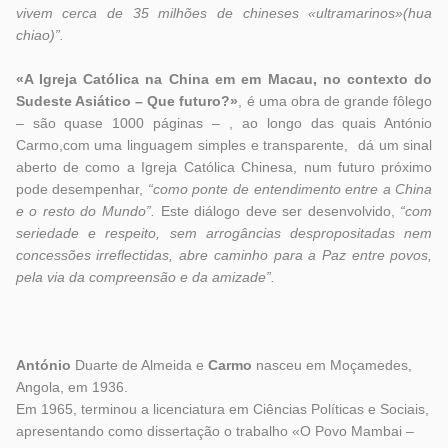
vivem cerca de 35 milhões de chineses «ultramarinos»(hua
chiao)”.
«A Igreja Católica na China em em Macau, no contexto
do
Sudeste Asiático – Que futuro?»
, é uma obra de grande fôlego
– são quase 1000 páginas – , ao longo das quais António
Carmo,com uma linguagem simples e transparente, dá um sinal
aberto de como a Igreja Católica Chinesa, num futuro próximo
pode desempenhar,
“como ponte de entendimento entre a China
e o resto do Mundo”.
Este diálogo deve ser desenvolvido,
“com
seriedade e respeito, sem arrogâncias despropositadas nem
concessões irreflectidas, abre caminho para a Paz entre povos,
pela via da compreensão e da amizade”.
António
Duarte de Almeida e
Carmo
nasceu em Moçamedes,
Angola, em 1936.
Em 1965, terminou a licenciatura em Ciências Políticas e Sociais,
apresentando como dissertação o trabalho «O Povo Mambai –