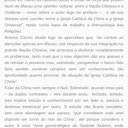
fazer de Macau uma «ponte» cultural entre a Nação Chinesa e o
Ocidente –
como refere o autor logo no prefácio –
, e da sua
diocese uma «ponte» entre a Igreja Católica da China e a Igreja
Universal”
, tendo como base de trabalho a Antropologia das
Religiões.
António Carmo desde logo se apercebeu que,
“ao centrar as
atenções apenas em Macau, nas vésperas da sua integração na
grande Nação Chinesa, me arriscava a desfocar completamente
os problemas, tanto mais que o meu objectivo não era apenas o
de retratar o presente mas, sobretudo, perspectivar o futuro.Não
faria sentido construir cenários sem um conhecimento, tão
aprofundado quanto possível, da situação da Igreja Católica na
China”
Falar da China nem sempre é fácil. Sobretudo quando esse país
– de duplos contrastes – vive durante anos, fechado, isolado,
isso implica estudo e conhecimento por um lado e, astúcia e
destreza intelectual por outro. O estudo não ficaria completo,
sem uma abordagem aos países, “
que constituem este anel
disposto em torno do mar da China”
, até porque considera o
autor, é uma
“zona geostratégica do Sudeste Asiático, onde