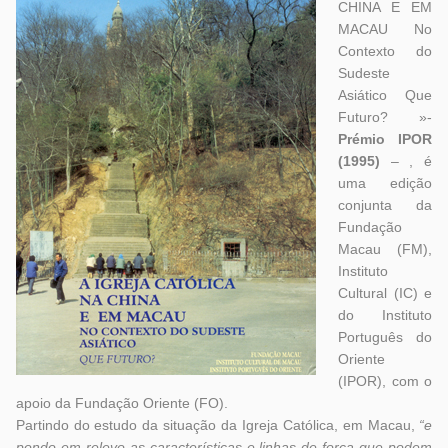
CHINA E EM
MACAU No
Contexto do
Sudeste
Asiático Que
Futuro? »-
Prémio IPOR
(1995)
– , é
uma edição
conjunta da
Fundação
Macau (FM),
Instituto
Cultural (IC) e
do Instituto
Português do
Oriente
(IPOR), com o
apoio da Fundação Oriente (FO).
Partindo do estudo da situação da Igreja Católica, em Macau,
“e
pondo em relevo as características e linhas de força que podem