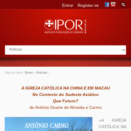
Entrar
Registar-se
Go to:
You are here:
Home
›
Notícias
›
A IGREJA CATÓLICA NA CHINA E EM MACAU
No Contexto do Sudeste Asiático
Que Futuro?
de António Duarte de Almeida e Carmo
«A IGREJA
CATÓLICA NA