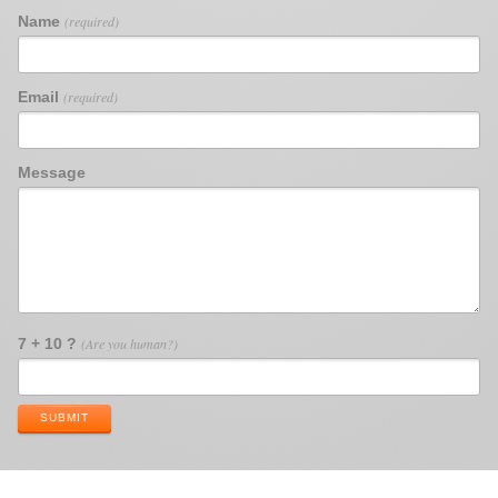
Name
(required)
Email
(required)
Message
7 + 10 ?
(Are you human?)
SUBMIT