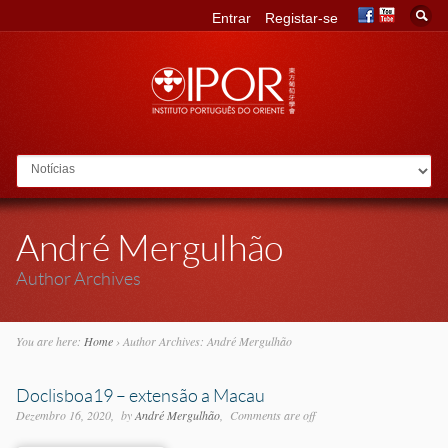
Entrar
Registar-se
Go to:
André Mergulhão
Author Archives
You are here:
Home
›
Author Archives: André Mergulhão
Doclisboa19 – extensão a Macau
Dezembro 16, 2020
by
André Mergulhão
Comments are off