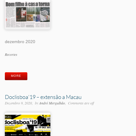
dezembro 2020
Categorias
Recortes
Etiquetas
MORE
Doclisboa’19 – extensão a Macau
Dezembro 9, 2020
by
André Mergulhão
Comments are off