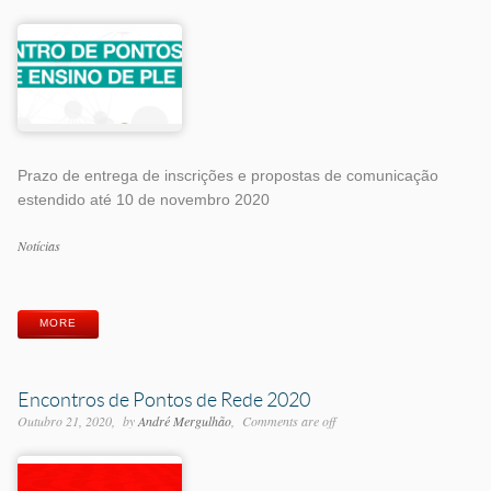
Prazo de entrega de inscrições e propostas de comunicação
estendido até 10 de novembro 2020
Categorias
Notícias
Etiquetas
MORE
Encontros de Pontos de Rede 2020
Outubro 21, 2020
by
André Mergulhão
Comments are off