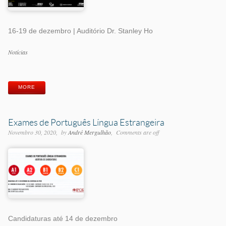
16-19 de dezembro | Auditório Dr. Stanley Ho
Categorias
Notícias
Etiquetas
MORE
Exames de Português Língua Estrangeira
Novembro 30, 2020
by
André Mergulhão
Comments are off
Candidaturas até 14 de dezembro