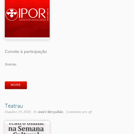
Convite à participação
Categorias
Notícias
Etiquetas
MORE
Teatrau
Outubro 19, 2020
by
André Mergulhão
Comments are off