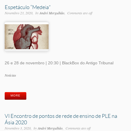
Espetáculo “Medeia”
Novembro 23, 2020
by
André Mergulhão
Comments are off
26 e 28 de novembro | 20:30 | BlackBox do Antigo Tribunal
Categorias
Notícias
Etiquetas
MORE
VI Encontro de pontos de rede de ensino de PLE na
Ásia 2020
Novembro 3, 2020
by
André Mergulhão
Comments are off