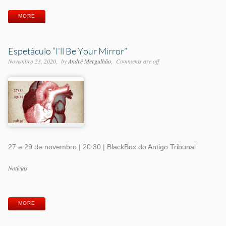
MORE
Espetáculo “I’ll Be Your Mirror”
Novembro 23, 2020
by
André Mergulhão
Comments are off
27 e 29 de novembro | 20:30 | BlackBox do Antigo Tribunal
Categorias
Notícias
Etiquetas
MORE