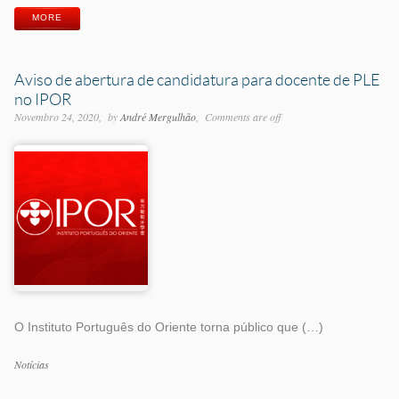
MORE
Aviso de abertura de candidatura para docente de PLE
no IPOR
Novembro 24, 2020
by
André Mergulhão
Comments are off
O Instituto Português do Oriente torna público que (…)
Categorias
Notícias
Etiquetas