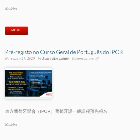
Categorias
Notícias
Etiquetas
MORE
Pré-registo no Curso Geral de Português do IPOR
Novembro 27, 2020
by
André Mergulhão
Comments are off
東方葡萄牙學會（IPOR）葡萄牙語一般課程預先報名
Categorias
Notícias
Etiquetas