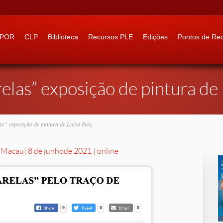
 to:
IPOR
CLP
Biblioteca
Recursos PLE
Edições
Pontos de Re
las” exposição de pintura de 
” exposição de pintura de Luísa Petiz
e Macau
| 8 de junho
de 2021 | online