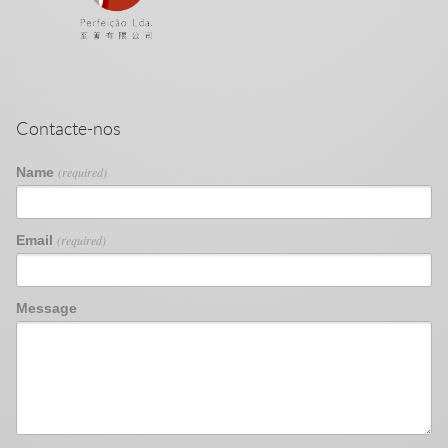
Contacte-nos
Name
(required)
Email
(required)
Message