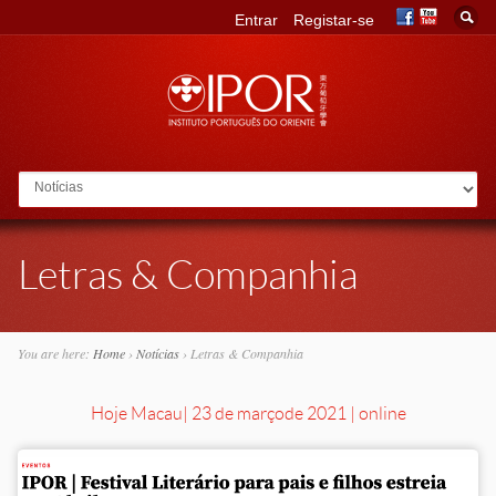
Entrar
Registar-se
Go to:
Letras & Companhia
You are here:
Home
›
Notícias
›
Letras & Companhia
Hoje Macau
| 23 de março
de 2021 | online