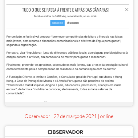
Observador | 22 de março
de 2021 | online