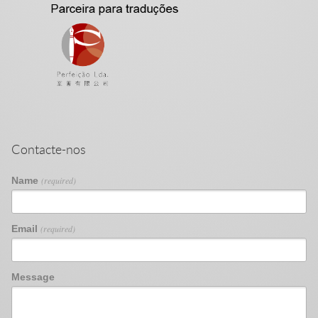
Contacte-nos
Name
(required)
Email
(required)
Message