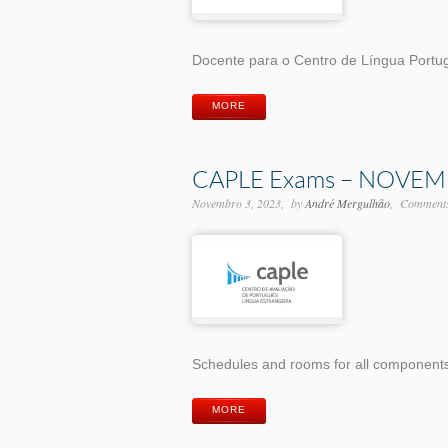
Docente para o Centro de Língua Port
MORE
CAPLE Exams – NOVEM
Novembro 3, 2023
by
André Mergulhão
Comments 
Schedules and rooms for all component
MORE