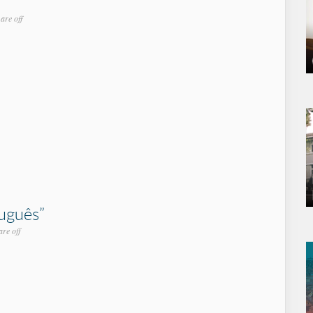
are off
uguês”
re off