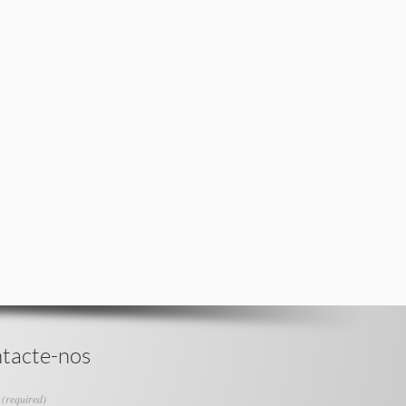
tacte-nos
e
(required)