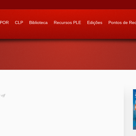
 to:
IPOR
CLP
Biblioteca
Recursos PLE
Edições
Pontos de Re
off