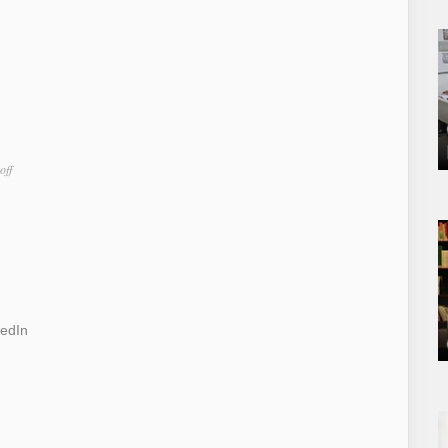
off
kedIn