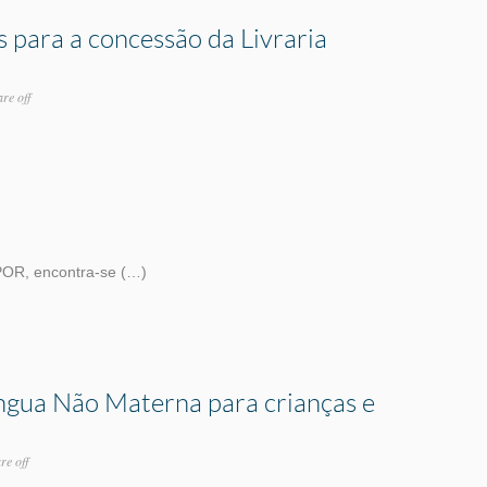
 para a concessão da Livraria
re off
IPOR, encontra-se (…)
íngua Não Materna para crianças e
e off