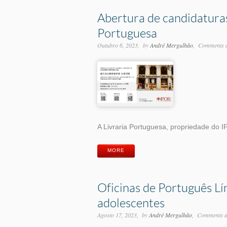
Abertura de candidaturas
Portuguesa
Outubro 6, 2023
by
André Mergulhão
Comments a
A Livraria Portuguesa, propriedade do 
MORE
Oficinas de Português L
adolescentes
Agosto 17, 2023
by
André Mergulhão
Comments ar