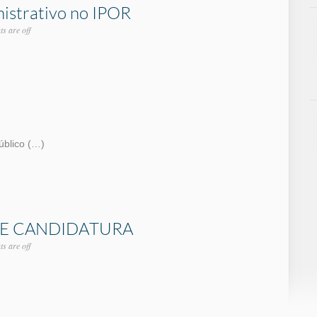
nistrativo no IPOR
s are off
úblico (…)
DE CANDIDATURA
s are off