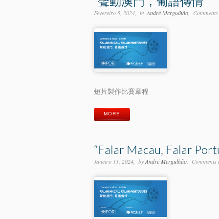
“聲動澳門，葡語傳情”
Fevereiro 5, 2024
by
André Mergulhão
Comments 
短片製作比賽章程
MORE
“Falar Macau, Falar Port
Janeiro 11, 2024
by
André Mergulhão
Comments a