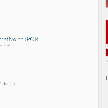
trativo no IPOR
s are off
O
úblico (…)