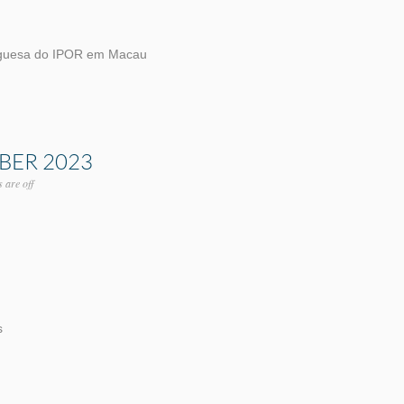
uguesa do IPOR em Macau
BER 2023
are off
s