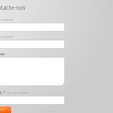
tacte-nos
e
(required)
l
(required)
age
12 ?
(Are you human?)
BMIT