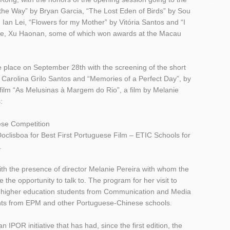
 the Way” by Bryan Garcia, “The Lost Eden of Birds” by Sou
Ian Lei, “Flowers for my Mother” by Vitória Santos and “I
ke, Xu Haonan, some of which won awards at the Macau
take place on September 28th with the screening of the short
by Carolina Grilo Santos and “Memories of a Perfect Day”, by
film “As Melusinas à Margem do Rio”, a film by Melanie
:
ese Competition
clisboa for Best First Portuguese Film – ETIC Schools for
.
with the presence of director Melanie Pereira with whom the
e the opportunity to talk to. The program for her visit to
h higher education students from Communication and Media
ents from EPM and other Portuguese-Chinese schools.
 IPOR initiative that has had, since the first edition, the