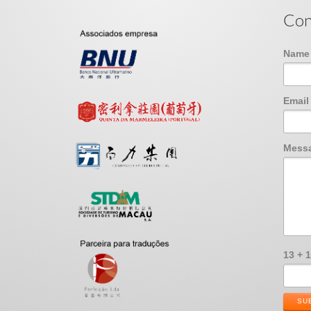
Con
Nam
Emai
Mess
13 + 
SU