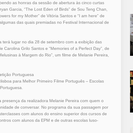
ndo as honras da sessão de abertura às cinco curtas
yan Garcia, “The Lost Eden of Birds” de Sou Teng Chan,
lowers for my Mother” de Vitória Santos e “I am here” de
algumas das quais premiadas no Festival Internacional de
erá lugar no dia 28 de setembro com a exibição das
 de Carolina Grilo Santos e “Memories of a Perfect Day”, de
elusinas à Margem do Rio”, um filme de Melanie Pereira,
ição Portuguesa
isboa para Melhor Primeiro Filme Português – Escolas
 Portuguesa.
 presença da realizadora Melanie Pereira com quem o
oportunidade de conversar. No programa da sua passagem por
sterclasses com alunos do ensino superior dos cursos de
ontros com alunos da EPM e de outras escolas luso-