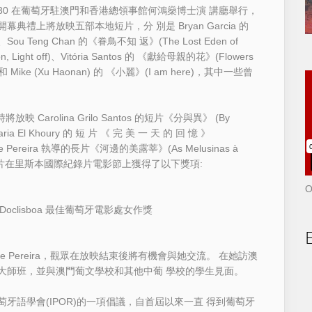
 6:30 在葡萄牙駐澳門和香港總領事館何鴻燊博士演 講廳舉行，
禮上將放映五部本地短片，分 別是 Bryan Garcia 的
、Sou Teng Chan 的《眷鳥不知 返》(The Lost Eden of
n, Light off)、Vitória Santos 的 《獻給母親的花》(Flowers
wen)和 Mike (Xu Haonan) 的 《小麗》(I am here)，其中一些曾
 Carolina Grilo Santos 的短片《分與異》 (By
a-Maria El Khoury 的 短 片 《 完 美 一 天 的 回 憶 》
lanie Pereira 執導的長片《河邊的美露莘》(As Melusinas à
reira 的影片在里斯本國際紀錄片電影節上獲得了以下獎項:
O
es 和 Doclisboa 最佳葡萄牙電影處女作獎
e Pereira，觀眾在放映結束後將有機會與她交流。 在她訪澳
大師班，並與澳門葡文學校和其他中葡 學校的學生見面。
牙語學會(IPOR)的一項倡議，自首屆以來一直 得到葡萄牙