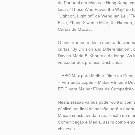
de Portugal em Macau e Hong Kong, cabe
locais “Those Who Paved the Way” de Br
“Light on, Light off” de Weng Ian Lei, “F
Elsie, Zhang Xiwen e Mike, Xu Haonan, 
Curtas de Macau.
O encerramento desta mostra de cinema t
curtas “By Division and Differentiation”,
Davina-Maria El Khoury e da longa “As M
vencedor dos prémios DocLisboa:
– HBO Max para Melhor Filme da Compet
– Fernando Lopes – Midas Filmes e Docl
ETIC para Melhor Filme da Competição
Nesta sessão vamos poder contar com a
público, no final da sessão, terá a 
Macau consta ainda a realização de ma
Comunicação e Média, assim como enc
chinesas.