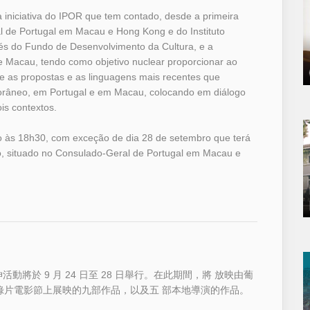
 iniciativa do IPOR que tem contado, desde a primeira
al de Portugal em Macau e Hong Kong e do Instituto
́s do Fundo de Desenvolvimento da Cultura, e a
 Macau, tendo como objetivo nuclear proporcionar ao
re as propostas e as linguagens mais recentes que
âneo, em Portugal e em Macau, colocando em diálogo
ois contextos.
cio às 18h30, com exceção de dia 28 de setembro que terá
ey Ho, situado no Consulado-Geral de Portugal em Macau e
伸活動將於 9 月 24 日至 28 日舉行。在此期間，將 放映由葡
紀錄片電影節上展映的九部作品，以及五 部本地導演的作品。