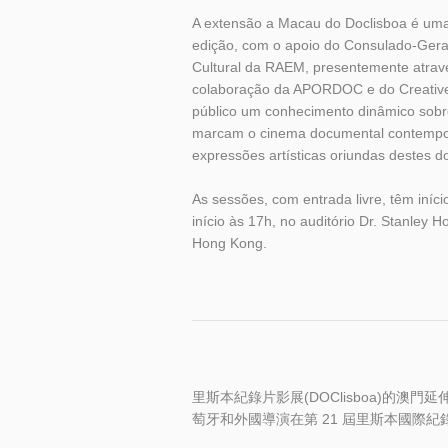
A extensão a Macau do Doclisboa é uma
edição, com o apoio do Consulado-Ger
Cultural da RAEM, presentemente atrave
colaboração da APORDOC e do Creative
público um conhecimento dinâmico sob
marcam o cinema documental contempor
expressões artísticas oriundas destes d
As sessões, com entrada livre, têm iní
início às 17h, no auditório Dr. Stanl
Hong Kong.
里斯本紀錄片影展(DOClisboa)的澳門延
萄牙和外國導演在第 21 屆里斯本國際