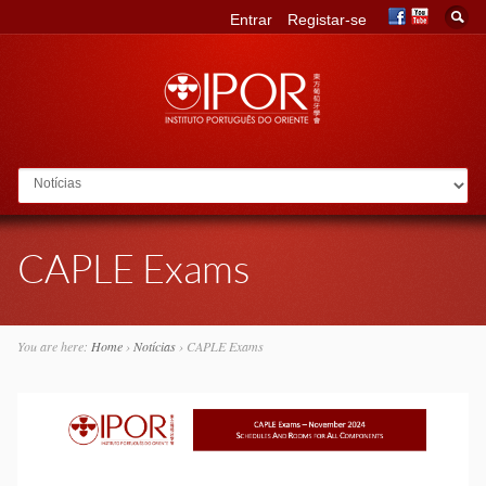
Entrar
Registar-se
Go to:
CAPLE Exams
You are here:
Home
›
Notícias
›
CAPLE Exams