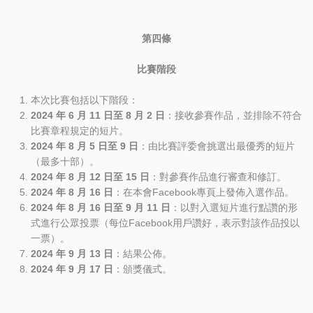
第四條
比賽階段
本次比賽包括以下階段：
2024
年
6
月
11
日至
8
月
2
日
：接收參賽作品，並排除不符合
比賽章程規定的短片。
2024
年
8
月
5
日至
9
日
：由比賽評委會挑選出最優秀的短片
（最多十部）。
2024
年
8
月
12
日至
15
日
：對參賽作品進行審查和修訂。
2024
年
8
月
16
日
：在本會Facebook專頁上發佈入選作品。
2024
年
8
月
16
日至
9
月
11
日
：以對入選短片進行點讚的形
式進行公眾投票（每位Facebook用戶讚好，表示對該作品投以
一票）。
2024
年
9
月
13
日
：結果公佈。
2024
年
9
月
17
日
：頒獎儀式。