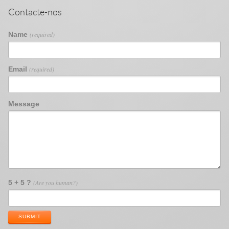
Contacte-nos
Name
(required)
Email
(required)
Message
5 + 5 ?
(Are you human?)
SUBMIT