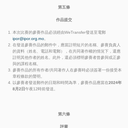
第五條
作品提交
本次比賽的參賽作品必須經由WeTransfer發送至電郵
ipor@ipor.org.mo
。
在發送參賽作品的郵件中，應當註明短片的名稱、參賽負責人
的資料（姓名、電話和電郵），在共同著作權的情況下，還應
註明其他作者的姓名。此外，還必須標明參賽者曾參與或正參
與的課程名稱。
參賽作品的所有作者/共同著作人在參賽時必須簽署一份接受本
章程條款的聲明。
以參賽者發送郵件的日期和時間為準，參賽作品應當在
2024
年
8
月
2
日
午夜12時前發送。
第六條
評審