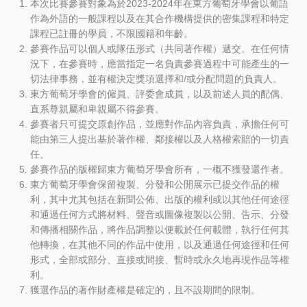
本次比賽參賽對象為於2023-2024年在東方葡萄牙學會以葡語
作為外語的一般課程以及在其合作機構提供的密集課程和特定
課程已註冊的學員，不限國籍和年齡。
參賽作品可以個人或隊伍形式（共同著作權）遞交。在任何情
況下，在參賽時，應當指定一名負責參賽過程中可能產生的一
切法律事務，並有權決定獎項選擇和/或分配問題的負責人。
東方葡萄牙學會的僱員、評委會成員，以及前述人員的配偶、
直系尊親屬和卑親屬不得參賽。
參賽者只可提交原創作品，並應對作品內容負責，承擔任何可
能由第三人提出基於著作權、鄰接權以及人格權索賠的一切責
任。
參賽作品的版權歸東方葡萄牙學會所有，一概不獲發還作者。
東方葡萄牙學會保留複製、分發和公開展示已提交作品的權
利，其中尤其包括在新聞公佈、出版的權利或以其他任何途徑
和通過任何方式將材料、聲音或圖像複製以公開、告示、分發
和傳播相關作品，將作品調整以便載於任何載體，執行任何其
他轉換，在其他不同的作品中使用，以及通過任何途徑和任何
形式，全部或部分、直接或間接、暫時或永久地再現作品等權
利。
獲選作品的著作財產權是確定的，且不設期間的限制。