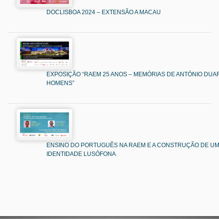
DOCLISBOA 2024 – EXTENSÃO A MACAU
EXPOSIÇÃO “RAEM 25 ANOS – MEMÓRIAS DE ANTÓNIO DUAR
HOMENS”
ENSINO DO PORTUGUÊS NA RAEM E A CONSTRUÇÃO DE U
IDENTIDADE LUSÓFONA