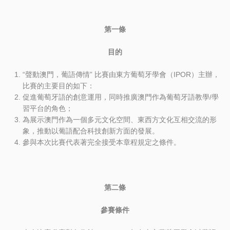
第一條
目的
“聲動澳門，葡語傳情” 比賽由東方葡萄牙學會（IPOR）主辦，
比賽的主要目的如下：
促進葡萄牙語的創意運用，同時推廣澳門作為葡萄牙語教學/學
習平台的角色；
為展示澳門作為一個多元文化空間、東西方文化互相交流的形
象，推動以葡語配合科技創新方面的發展。
參與本次比賽代表著完全接受本章程規定之條件。
第二條
參賽條件