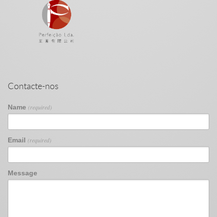
Contacte-nos
Name
(required)
Email
(required)
Message