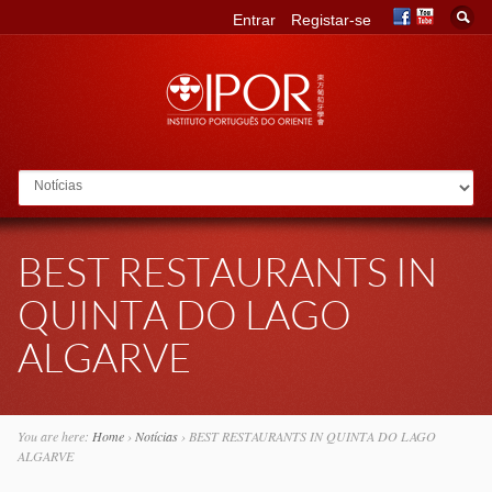
Entrar
Registar-se
Go to:
BEST RESTAURANTS IN
QUINTA DO LAGO
ALGARVE
You are here:
Home
›
Notícias
›
BEST RESTAURANTS IN QUINTA DO LAGO
ALGARVE