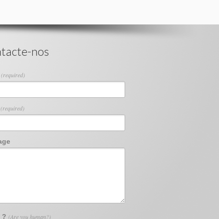
tacte-nos
e
(required)
l
(required)
age
2 ?
(Are you human?)