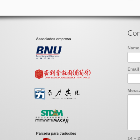
Con
Nam
Emai
Mess
14 + 