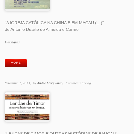
“A IGREJA CATÓLICA NA CHINA E EM MACAU (…)”
de António Duarte de Almeida e Carmo
Categorias
Destaques
Etiquetas
MORE
Setembro 1, 2013
by
André Mergulhão
Comments are off
“LENDAS DE TIMOR E OUTRAS HISTÓRIAS DE BAUCAU”