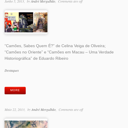
Junho 5, 2013
by
André Mergulhão
Comments are off
“Camões, Sabes Quem É?” de Celina Veiga de Oliveira;
“Camões no Oriente” e “Camões em Macau – Uma Verdade
Historiográfica” de Eduardo Ribeiro
Categorias
Destaques
Etiquetas
MORE
Maio 22, 2013
by
André Mergulhão
Comments are off