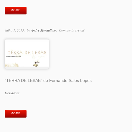
MORE
Julho 1, 2013
by
André Mergulhão
Comments are off
“TERRA DE LEBAB” de Fernando Sales Lopes
Categorias
Destaques
Etiquetas
MORE