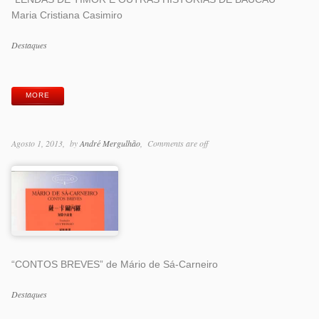
Maria Cristiana Casimiro
Categorias
Destaques
Etiquetas
MORE
Agosto 1, 2013
by
André Mergulhão
Comments are off
“CONTOS BREVES” de Mário de Sá-Carneiro
Categorias
Destaques
Etiquetas