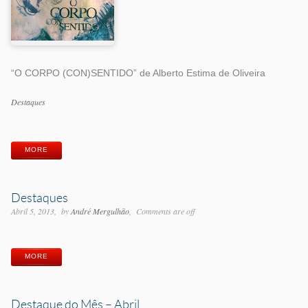
“O CORPO (CON)SENTIDO” de Alberto Estima de Oliveira
Categorias
Destaques
Etiquetas
MORE
Destaques
Abril 5, 2013
by
André Mergulhão
Comments are off
MORE
Destaque do Mês – Abril