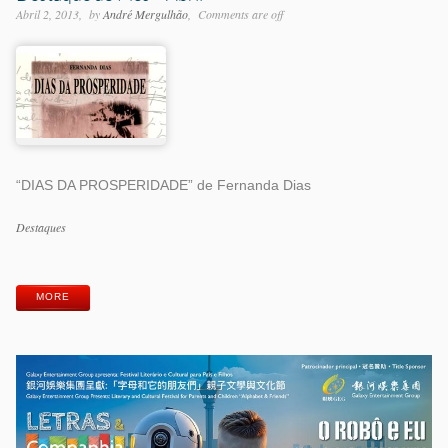
Abril 2, 2013
by
André Mergulhão
Comments are off
“DIAS DA PROSPERIDADE” de Fernanda Dias
Categorias
Destaques
Etiquetas
MORE