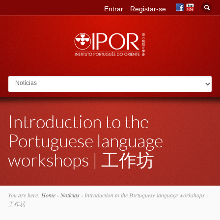
Entrar
Registar-se
Go to:
Introduction to the
Portuguese language
workshops | 工作坊
You are here:
Home
›
Notícias
›
Introduction to the Portuguese language workshops |
工作坊