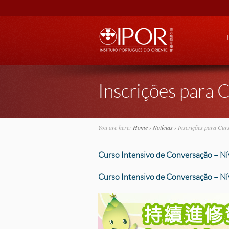
Go
Inscrições para 
You are here:
Home
›
Notícias
›
Inscrições para Cur
Curso Intensivo de Conversação – Ní
Curso Intensivo de Conversação – N