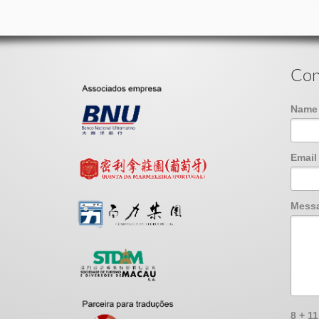
Con
Nam
Emai
Mess
8 + 1