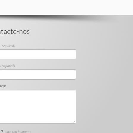
tacte-nos
e
(required)
l
(required)
age
1 ?
(Are you human?)