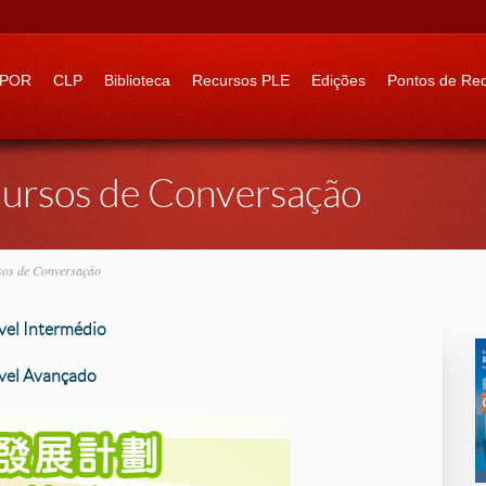
 to:
IPOR
CLP
Biblioteca
Recursos PLE
Edições
Pontos de Re
Cursos de Conversação
sos de Conversação
vel Intermédio
ível Avançado