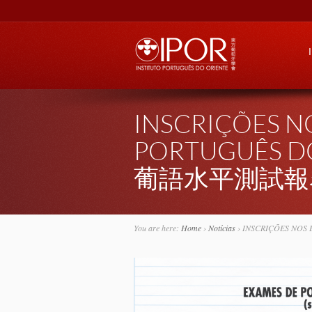
Go
INSCRIÇÕES N
PORTUGUÊS D
葡語水平測試報
You are here:
Home
›
Notícias
›
INSCRIÇÕES NO