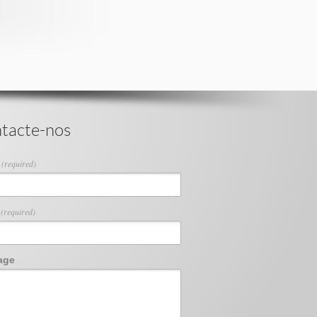
tacte-nos
e
(required)
l
(required)
age