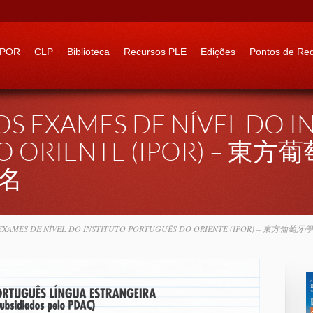
 to:
IPOR
CLP
Biblioteca
Recursos PLE
Edições
Pontos de Re
OS EXAMES DE NÍVEL DO I
O ORIENTE (IPOR) – 東方
名
S EXAMES DE NÍVEL DO INSTITUTO PORTUGUÊS DO ORIENTE (IPOR) – 東