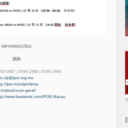
INFORMAÇÕES
諮詢
53 0887 | 8394 1880 | 8394 1800
fo.clp@ipor.org.mo
tp://ipor.mo/clp/oferta-
rmativa/curso-geral/
ttp://www.facebook.com/IPOR.Macau
O