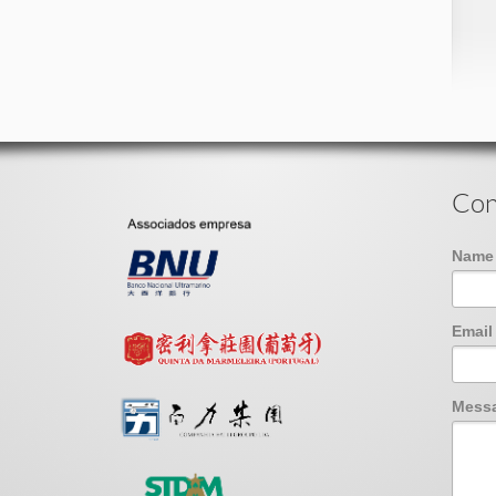
Con
Nam
Emai
Mess