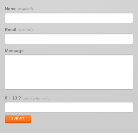
Name
(required)
Email
(required)
Message
8 + 13 ?
(Are you human?)
SUBMIT