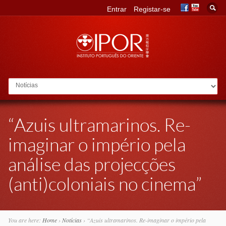
Entrar
Registar-se
Go to:
“Azuis ultramarinos. Re-
imaginar o império pela
análise das projecções
(anti)coloniais no cinema”
You are here:
Home
›
Notícias
›
“Azuis ultramarinos. Re-imaginar o império pela