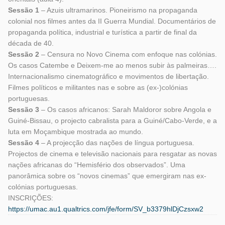
Sessão 1
– Azuis ultramarinos. Pioneirismo na propaganda
colonial nos filmes antes da II Guerra Mundial. Documentários de
propaganda política, industrial e turística a partir de final da
década de 40.
Sessão 2
– Censura no Novo Cinema com enfoque nas colónias.
Os casos Catembe e Deixem-me ao menos subir às palmeiras….
Internacionalismo cinematográfico e movimentos de libertação.
Filmes políticos e militantes nas e sobre as (ex-)colónias
portuguesas.
Sessão 3
– Os casos africanos: Sarah Maldoror sobre Angola e
Guiné-Bissau, o projecto cabralista para a Guiné/Cabo-Verde, e a
luta em Moçambique mostrada ao mundo.
Sessão 4
– A projecção das nações de língua portuguesa.
Projectos de cinema e televisão nacionais para resgatar as novas
nações africanas do “Hemisfério dos observados”. Uma
panorâmica sobre os “novos cinemas” que emergiram nas ex-
colónias portuguesas.
INSCRIÇÕES:
https://umac.au1.qualtrics.com/jfe/form/SV_b3379hlDjCzsxw2