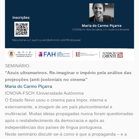
SEMINÁRIO:
“Azuis ultramarinos. Re-imaginar o império pela análise das
projecções (anti-)coloniais no cinema”
Maria do Carmo Piçarra
ICNOVA-FSCH /Universidade Autónoma
O Estado Novo usou o cinema para impor, interna e
externamente, a imagem de um país pluricontinental e
multirracial. Muitas ideias propagadas nunca foram questionadas
após o restabelecimento da democracia e após as
independências dos países de língua portuguesa.
Neste seminário discutir-se-á como é que a propaganda – e a