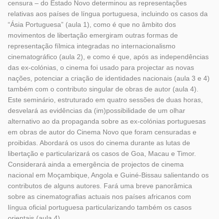
censura – do Estado Novo determinou as representações
relativas aos países de língua portuguesa, incluindo os casos da
“Ásia Portuguesa” (aula 1), como é que no âmbito dos
movimentos de libertação emergiram outras formas de
representação fílmica integradas no internacionalismo
cinematográfico (aula 2), e como é que, após as independências
das ex-colónias, o cinema foi usado para projectar as novas
nações, potenciar a criação de identidades nacionais (aula 3 e 4)
também com o contributo singular de obras de autor (aula 4).
Este seminário, estruturado em quatro sessões de duas horas,
desvelará as evidências da (im)possibilidade de um olhar
alternativo ao da propaganda sobre as ex-colónias portuguesas
em obras de autor do Cinema Novo que foram censuradas e
proibidas. Abordará os usos do cinema durante as lutas de
libertação e particularizará os casos de Goa, Macau e Timor.
Considerará ainda a emergência de projectos de cinema
nacional em Moçambique, Angola e Guiné-Bissau salientando os
contributos de alguns autores. Fará uma breve panorâmica
sobre as cinematografias actuais nos países africanos com
língua oficial portuguesa particularizando também os casos
orientais (aula 4).