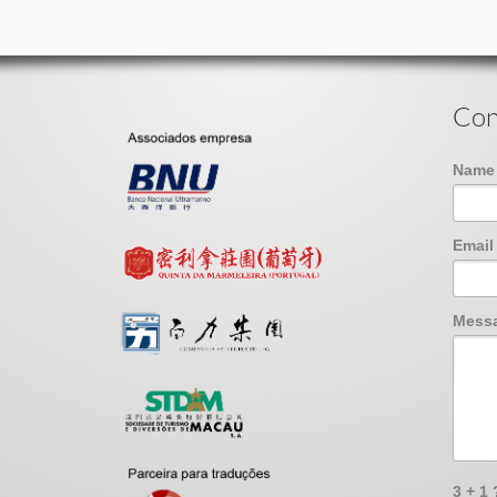
Con
Nam
Emai
Mess
3 + 1