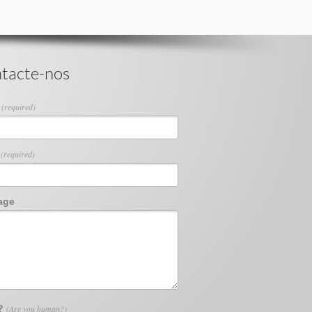
tacte-nos
e
(required)
l
(required)
age
 ?
(Are you human?)