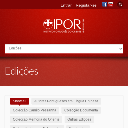
Entrar
Registar-se
Go to:
Edições
Show all
Autores Portugueses em Língua Chinesa
Colecção Camílo Pessanha
Colecção Documenta
Colecção Memória do Oriente
Outras Edições