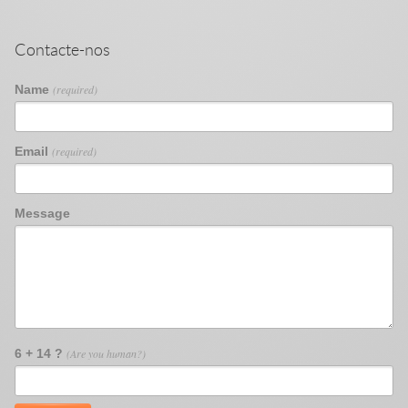
Contacte-nos
Name
(required)
Email
(required)
Message
6 + 14 ?
(Are you human?)