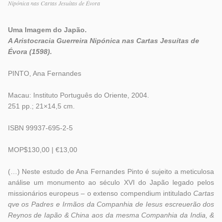
Nipónica nas Cartas Jesuítas de Évora
Uma Imagem do Japão.
A Aristocracia Guerreira Nipónica nas Cartas Jesuítas de
Évora (1598).
PINTO, Ana Fernandes
Macau: Instituto Português do Oriente, 2004.
251 pp.; 21×14,5 cm.
ISBN 99937-695-2-5
MOP$130,00 | €13,00
(…) Neste estudo de Ana Fernandes Pinto é sujeito a meticulosa
análise um monumento ao século XVI do Japão legado pelos
missionários europeus – o extenso compendium intitulado
Cartas
qve os Padres e Irmãos da Companhia de Iesus escreuerão dos
Reynos de Iapão & China aos da mesma Companhia da India, &