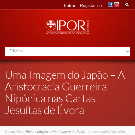
Entrar
Registar-se
Go to:
Uma Imagem do Japão – A
Aristocracia Guerreira
Nipónica nas Cartas
Jesuítas de Évora
You are here:
Home
›
Edições
›
Uma Imagem do Japão – A Aristocracia Guerreira