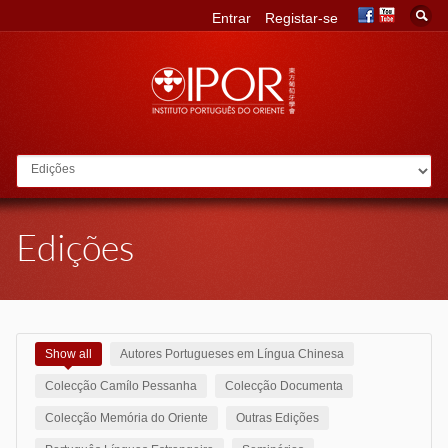
Entrar
Registar-se
Go to:
Edições
Show all
Autores Portugueses em Língua Chinesa
Colecção Camílo Pessanha
Colecção Documenta
Colecção Memória do Oriente
Outras Edições