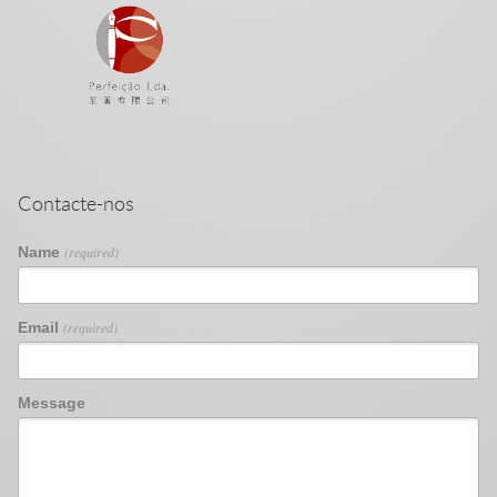
Contacte-nos
Name
(required)
Email
(required)
Message