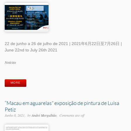
22 de junho a 26 de julho de 2021 | 2021年6月22日至7月26日 |
June 22nd to July 26th 2021
Categorias
Notícias
Etiquetas
MORE
“Macau em aguarelas” exposição de pintura de Luísa
Petiz
Junho 8, 2021
by
André Mergulhão
Comments are off