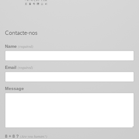
Contacte-nos
Name
(required)
Email
(required)
Message
8 + 8 ?
(Are you human?)