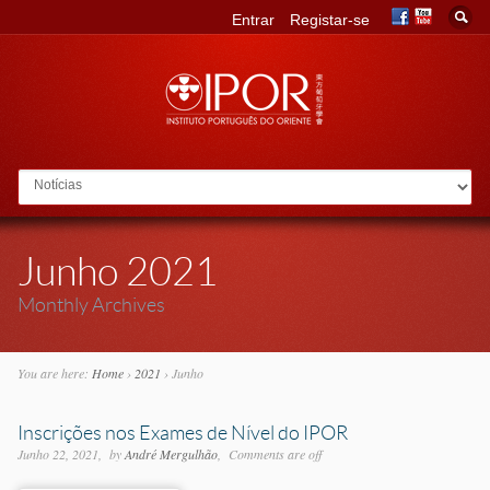
Entrar
Registar-se
Go to:
Junho 2021
Monthly Archives
You are here:
Home
›
2021
›
Junho
Inscrições nos Exames de Nível do IPOR
Junho 22, 2021
by
André Mergulhão
Comments are off