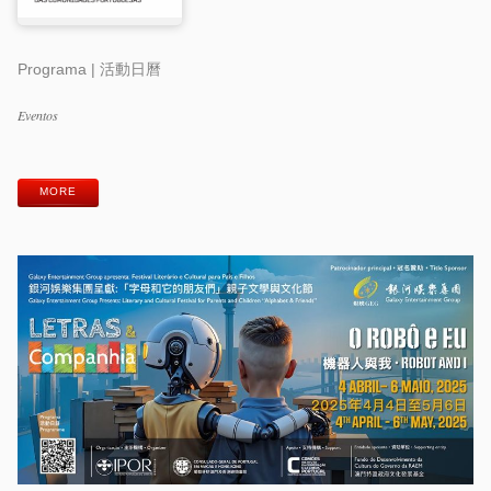
Programa | 活動日曆
Categorias
Eventos
Etiquetas
MORE