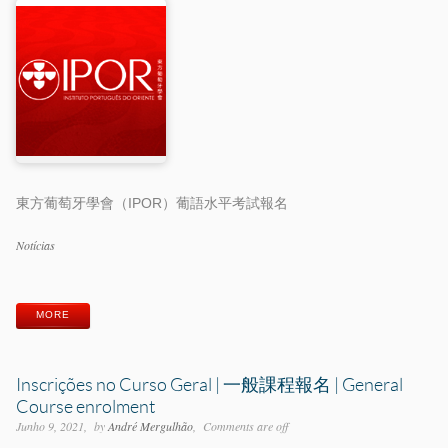
東方葡萄牙學會（IPOR）葡語水平考試報名
Categorias
Notícias
Etiquetas
MORE
Inscrições no Curso Geral | 一般課程報名 | General
Course enrolment
Junho 9, 2021
by
André Mergulhão
Comments are off