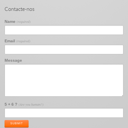
Contacte-nos
Name
(required)
Email
(required)
Message
5 + 6 ?
(Are you human?)
SUBMIT