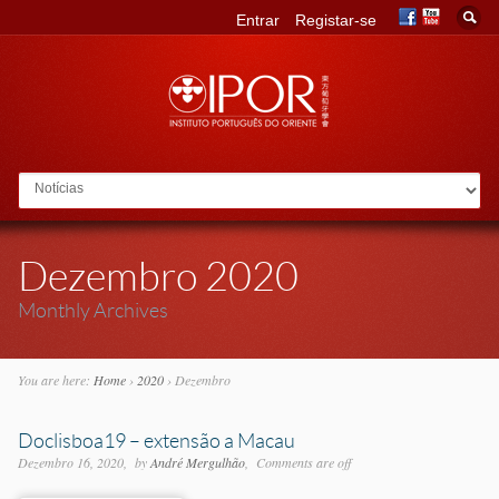
Entrar
Registar-se
Go to:
Dezembro 2020
Monthly Archives
You are here:
Home
›
2020
›
Dezembro
Doclisboa19 – extensão a Macau
Dezembro 16, 2020
by
André Mergulhão
Comments are off