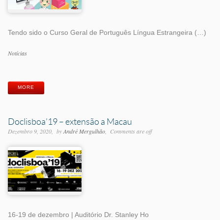
Tendo sido o Curso Geral de Português Língua Estrangeira (…)
Categorias
Notícias
Etiquetas
MORE
Doclisboa’19 – extensão a Macau
Dezembro 9, 2020
by
André Mergulhão
Comments are off
16-19 de dezembro | Auditório Dr. Stanley Ho