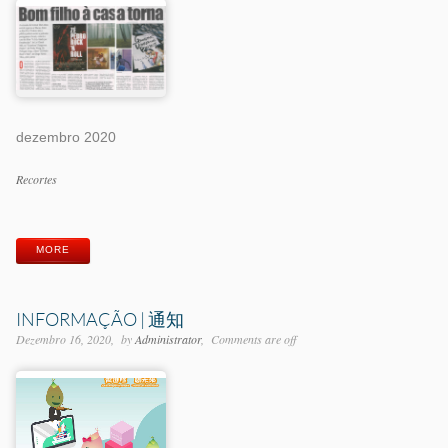
dezembro 2020
Categorias
Recortes
Etiquetas
MORE
INFORMAÇÃO | 通知
Dezembro 16, 2020
by
Administrator
Comments are off