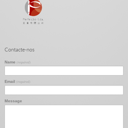
Contacte-nos
Name
(required)
Email
(required)
Message