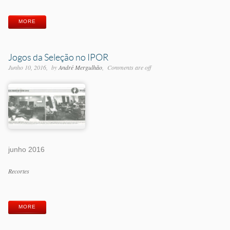
MORE
Jogos da Seleção no IPOR
Junho 10, 2016
by
André Mergulhão
Comments are off
junho 2016
Categorias
Recortes
Etiquetas
MORE