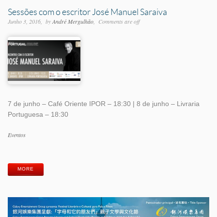
Sessões com o escritor José Manuel Saraiva
Junho 3, 2016
by
André Mergulhão
Comments are off
7 de junho – Café Oriente IPOR – 18:30 | 8 de junho – Livraria
Portuguesa – 18:30
Categorias
Eventos
Etiquetas
MORE