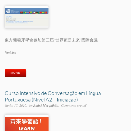
東方葡萄牙學會參加第三屆“世界葡語未來”國際會議
Categorias
Notícias
Etiquetas
MORE
Curso Intensivo de Conversação em Língua
Portuguesa (Nível A2 – Iniciação)
Junho 15, 2016
by
André Mergulhão
Comments are off