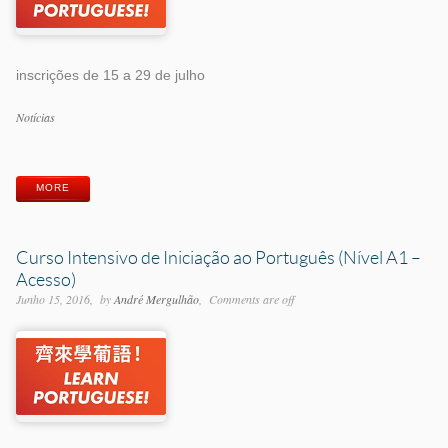
inscrições de 15 a 29 de julho
Categorias
Notícias
Etiquetas
MORE
Curso Intensivo de Iniciação ao Português (Nível A1 –
Acesso)
Junho 15, 2016
by
André Mergulhão
Comments are off