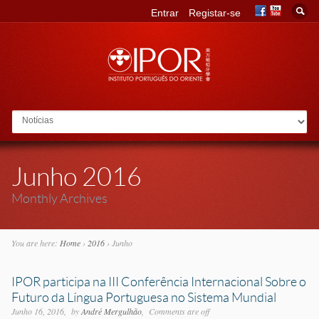
Entrar
Registar-se
Go to:
Junho 2016
Monthly Archives
You are here:
Home
›
2016
›
Junho
IPOR participa na III Conferência Internacional Sobre o
Futuro da Língua Portuguesa no Sistema Mundial
Junho 16, 2016
by
André Mergulhão
Comments are off