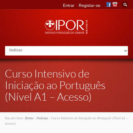
Entrar
Registar-se
Go to:
Curso Intensivo de
Iniciação ao Português
(Nível A1 – Acesso)
You are here:
Home
›
Notícias
›
Curso Intensivo de Iniciação ao Português (Nível A1 –
Acesso)