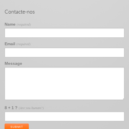
Contacte-nos
Name
(required)
Email
(required)
Message
8 + 1 ?
(Are you human?)
SUBMIT