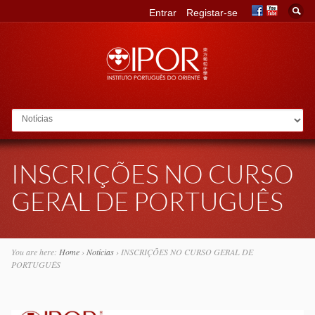
Entrar
Registar-se
Go to:
INSCRIÇÕES NO CURSO
GERAL DE PORTUGUÊS
You are here:
Home
›
Notícias
›
INSCRIÇÕES NO CURSO GERAL DE
PORTUGUÊS