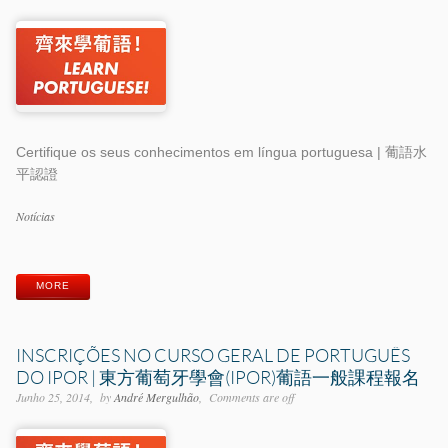
Certifique os seus conhecimentos em língua portuguesa | 葡語水
平認證
Categorias
Notícias
Etiquetas
MORE
INSCRIÇÕES NO CURSO GERAL DE PORTUGUÊS
DO IPOR | 東方葡萄牙學會(IPOR)葡語一般課程報名
Junho 25, 2014
by
André Mergulhão
Comments are off