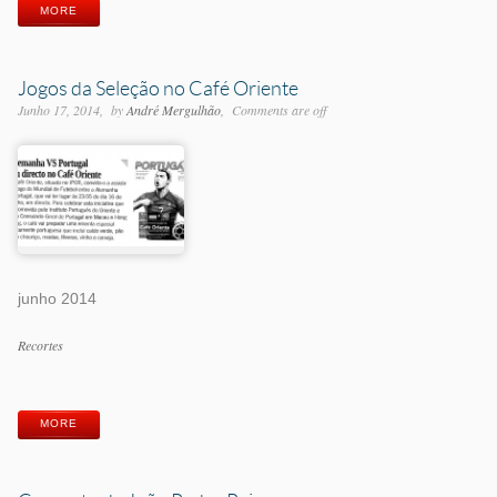
MORE
Jogos da Seleção no Café Oriente
Junho 17, 2014
by
André Mergulhão
Comments are off
junho 2014
Categorias
Recortes
Etiquetas
MORE