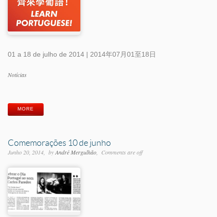
01 a 18 de julho de 2014 | 2014年07月01至18日
Categorias
Notícias
Etiquetas
MORE
Comemorações 10 de junho
Junho 20, 2014
by
André Mergulhão
Comments are off