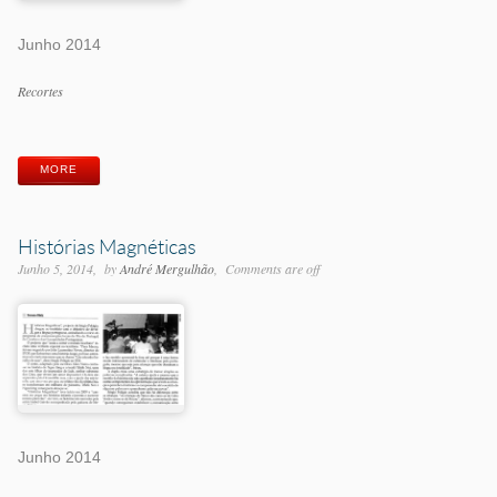
Junho 2014
Categorias
Recortes
Etiquetas
MORE
Histórias Magnéticas
Junho 5, 2014
by
André Mergulhão
Comments are off
Junho 2014