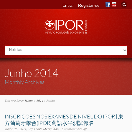
Entrar
Registar-se
Go to:
Junho 2014
Monthly Archives
You are here:
Home
›
2014
›
Junho
INSCRIÇÕES NOS EXAMES DE NÍVEL DO IPOR | 東
方葡萄牙學會(IPOR)葡語水平測試報名
Junho 25, 2014
by
André Mergulhão
Comments are off