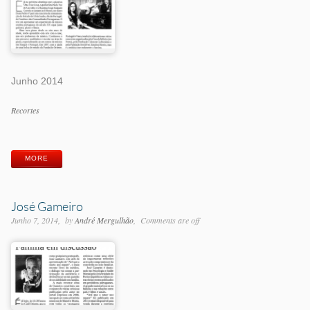
Junho 2014
Categorias
Recortes
Etiquetas
MORE
José Gameiro
Junho 7, 2014
by
André Mergulhão
Comments are off