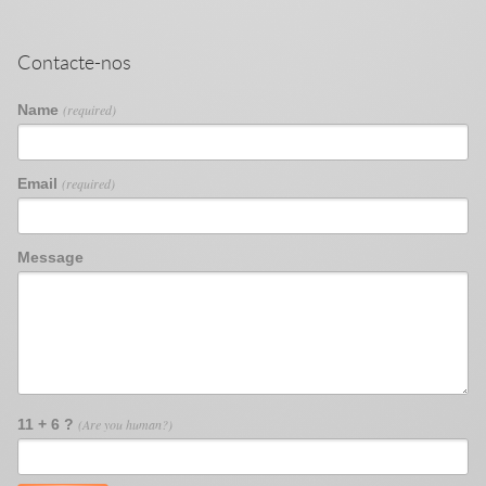
Contacte-nos
Name
(required)
Email
(required)
Message
11 + 6 ?
(Are you human?)