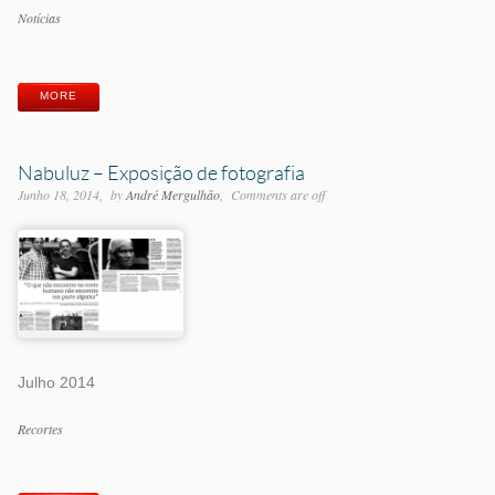
Categorias
Notícias
Etiquetas
MORE
Nabuluz – Exposição de fotografia
Junho 18, 2014
by
André Mergulhão
Comments are off
Julho 2014
Categorias
Recortes
Etiquetas