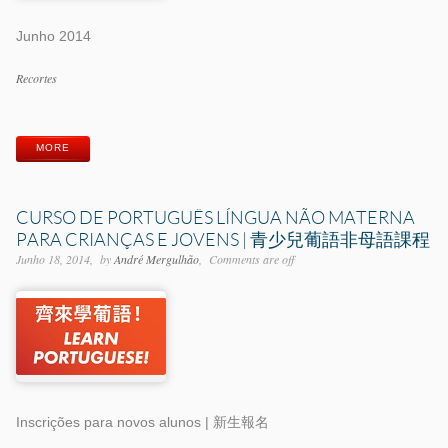
Junho 2014
Categorias
Recortes
Etiquetas
MORE
CURSO DE PORTUGUÊS LÍNGUA NÃO MATERNA
PARA CRIANÇAS E JOVENS | 青少兒葡語非母語課程
Junho 18, 2014
by
André Mergulhão
Comments are off
Inscrições para novos alunos | 新生報名