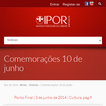
Entrar
Registar-se
Go to:
Comemorações 10 de
junho
You are here:
Home
›
Notícias
›
Comemorações 10 de junho
Ponto Final | 3 de junho de 2014 | Cultura, pág.9