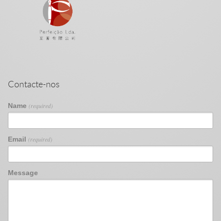
Contacte-nos
Name
(required)
Email
(required)
Message