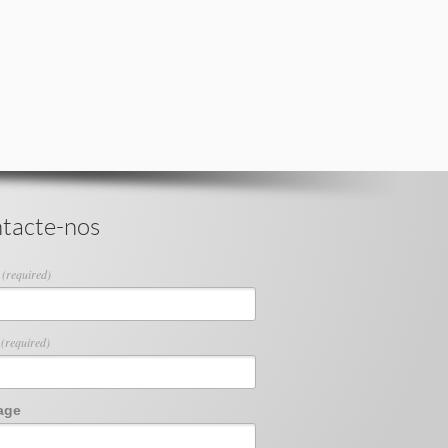
tacte-nos
e
(required)
l
(required)
age