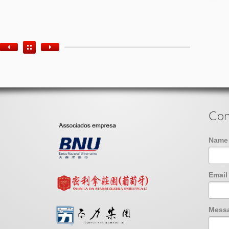
Con
Nam
Emai
Mess