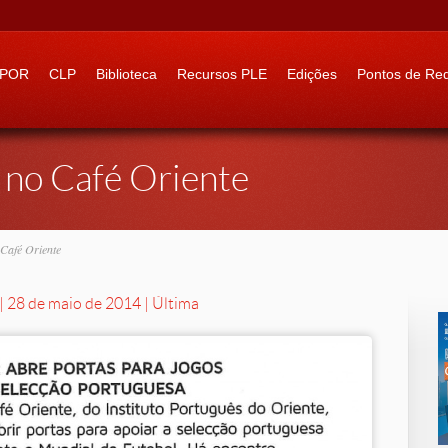
 to:
IPOR
CLP
Biblioteca
Recursos PLE
Edições
Pontos de Re
 no Café Oriente
 Café Oriente
| 28 de maio de 2014 | Última