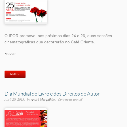
O IPOR promove, nos próximos dias 24 e 26, duas sessões
cinematográficas que decorrerão no Café Oriente.
Categorias
Notícias
Etiquetas
MORE
Dia Mundial do Livro e dos Direitos de Autor
Abril 20, 2013
by
André Mergulhão
Comments are off