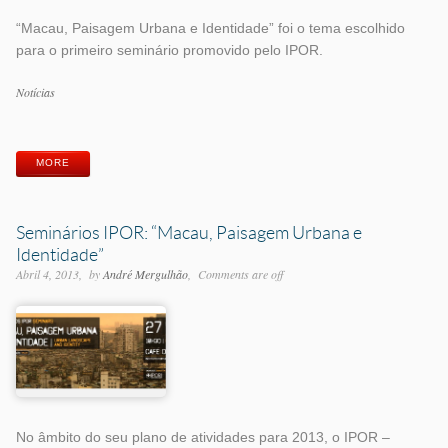
“Macau, Paisagem Urbana e Identidade” foi o tema escolhido
para o primeiro seminário promovido pelo IPOR.
Categorias
Notícias
Etiquetas
MORE
Seminários IPOR: “Macau, Paisagem Urbana e
Identidade”
Abril 4, 2013
by
André Mergulhão
Comments are off
No âmbito do seu plano de atividades para 2013, o IPOR –