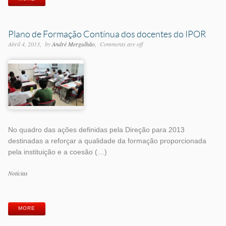
Plano de Formação Contínua dos docentes do IPOR
Abril 4, 2013
by
André Mergulhão
Comments are off
No quadro das ações definidas pela Direção para 2013
destinadas a reforçar a qualidade da formação proporcionada
pela instituição e a coesão (…)
Categorias
Notícias
Etiquetas
MORE