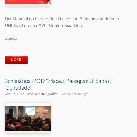
Dia Mundial do Livro e dos Direitos de Autor, instituído pela
UNESCO na sua XVIII Conferência Geral.
Categorias
Notícias
Etiquetas
MORE
Seminários IPOR: “Macau, Paisagem Urbana e
Identidade”
Abril 4, 2013
by
André Mergulhão
Comments are off