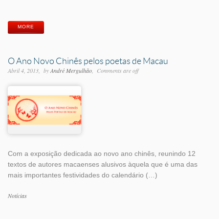
Etiquetas
MORE
O Ano Novo Chinês pelos poetas de Macau
Abril 4, 2013
by
André Mergulhão
Comments are off
Com a exposição dedicada ao novo ano chinês, reunindo 12
textos de autores macaenses alusivos àquela que é uma das
mais importantes festividades do calendário (…)
Categorias
Notícias
Etiquetas