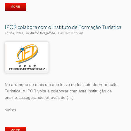
MORE
IPOR colabora com o Instituto de Formação Turística
Abril 4, 2013
by
André Mergulhão
Comments are off
No arranque de mais um ano letivo no Instituto de Formação
Turística, o IPOR volta a colaborar com esta instituição de
ensino, assegurando, através de (…)
Categorias
Notícias
Etiquetas
MORE