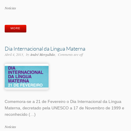
Categorias
Notícias
Etiquetas
MORE
Dia Internacional da Língua Materna
Abril 4, 2013
by
André Mergulhão
Comments are off
Comemora-se a 21 de Fevereiro o Dia Internacional da Língua
Materna, decretado pela UNESCO a 17 de Novembro de 1999 e
reconhecido (…)
Categorias
Notícias