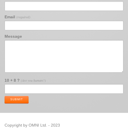
Email
(required)
Message
10 + 8 ?
(Are you human?)
SUBMIT
Copyright by OMNI Ltd. - 2023