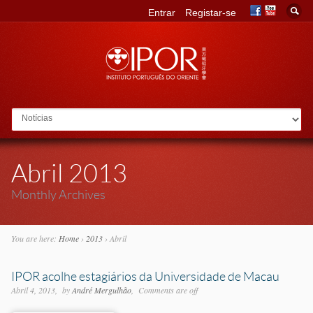
Entrar
Registar-se
Go to:
Abril 2013
Monthly Archives
You are here:
Home
›
2013
›
Abril
IPOR acolhe estagiários da Universidade de Macau
Abril 4, 2013
by
André Mergulhão
Comments are off