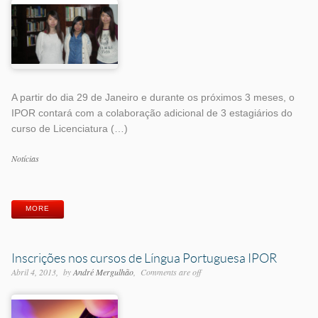
A partir do dia 29 de Janeiro e durante os próximos 3 meses, o
IPOR contará com a colaboração adicional de 3 estagiários do
curso de Licenciatura (…)
Categorias
Notícias
Etiquetas
MORE
Inscrições nos cursos de Língua Portuguesa IPOR
Abril 4, 2013
by
André Mergulhão
Comments are off