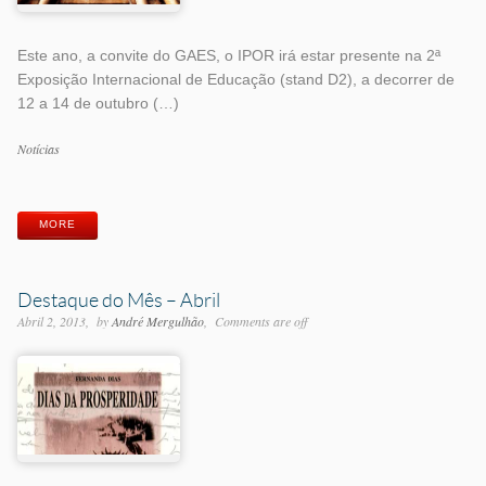
Este ano, a convite do GAES, o IPOR irá estar presente na 2ª
Exposição Internacional de Educação (stand D2), a decorrer de
12 a 14 de outubro (…)
Categorias
Notícias
Etiquetas
MORE
Destaque do Mês – Abril
Abril 2, 2013
by
André Mergulhão
Comments are off