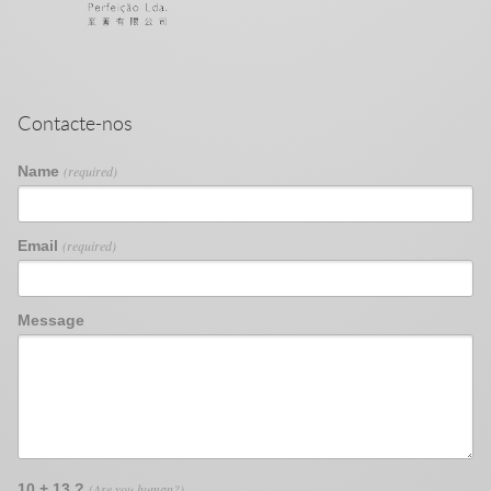
Contacte-nos
Name
(required)
Email
(required)
Message
10 + 13 ?
(Are you human?)