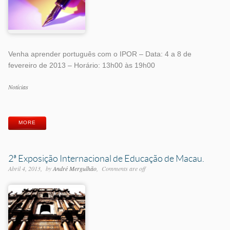
Venha aprender português com o IPOR – Data: 4 a 8 de
fevereiro de 2013 – Horário: 13h00 às 19h00
Categorias
Notícias
Etiquetas
MORE
2ª Exposição Internacional de Educação de Macau.
Abril 4, 2013
by
André Mergulhão
Comments are off