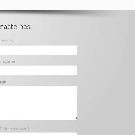
tacte-nos
e
(required)
l
(required)
age
 ?
(Are you human?)