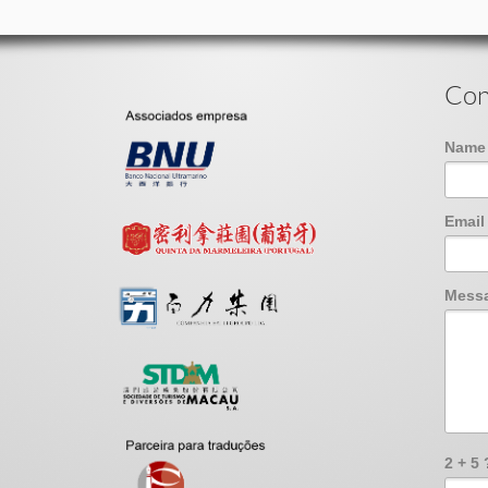
Con
Nam
Emai
Mess
2 + 5