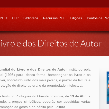
 to:
IPOR
CLP
Biblioteca
Recursos PLE
Edições
Pontos de Re
ivro e dos Direitos de Autor
undial do Livro e dos Direitos de Autor,
instituído pela
l (1995) para, dessa forma, homenagear os livros e os
er, sobretudo junto dos mais jovens, o prazer da leitura e
teção do direito autoral e da propriedade intelectual.
 – Instituto Português do Oriente promove, de
19 de Abril
a
de, a preços simbólicos, poderão ser adquiridas várias
romoção do gosto e do hábito pela Leitura.