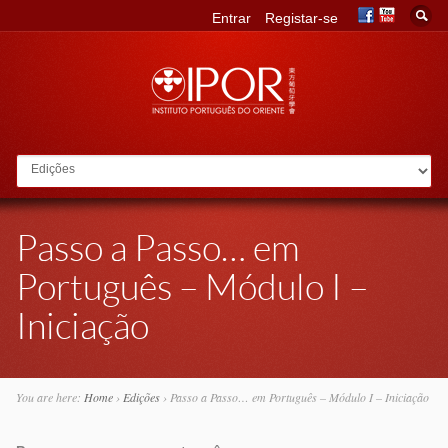
Entrar
Registar-se
Go to:
Passo a Passo… em
Português – Módulo I –
Iniciação
You are here:
Home
›
Edições
›
Passo a Passo… em Português – Módulo I – Iniciação