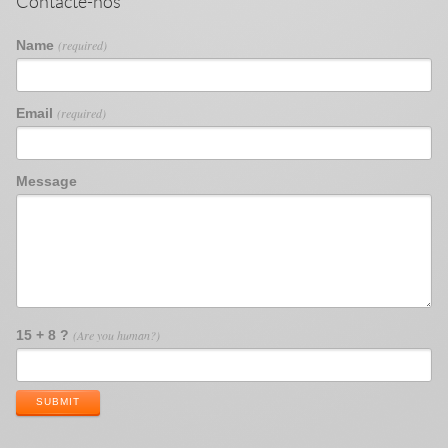
Contacte-nos
Name
(required)
Email
(required)
Message
15 + 8 ?
(Are you human?)
SUBMIT