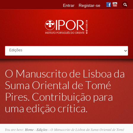
Entrar
Registar-se
Go to:
O Manuscrito de Lisboa da
Suma Oriental de Tomé
Pires. Contribuição para
uma edição crítica.
You are here:
Home
›
Edições
›
O Manuscrito de Lisboa da Suma Oriental de Tomé