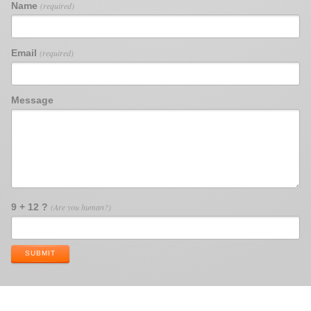
Name
(required)
Email
(required)
Message
9 + 12 ?
(Are you human?)
SUBMIT