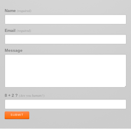
Name
(required)
Email
(required)
Message
8 + 2 ?
(Are you human?)
SUBMIT