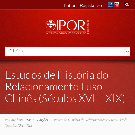
Entrar
Registar-se
Go to:
Estudos de História do
Relacionamento Luso-
Chinês (Séculos XVI – XIX)
You are here:
Home
›
Edições
›
Estudos de História do Relacionamento Luso-Chinês
(Séculos XVI – XIX)