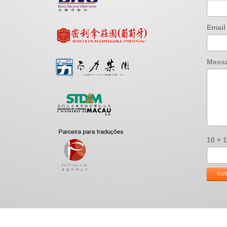
Emai
Mess
10 + 
SU