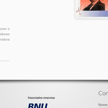
 com o
itores
atura
Con
Nam