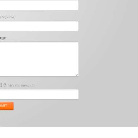
l
(required)
age
13 ?
(Are you human?)
BMIT