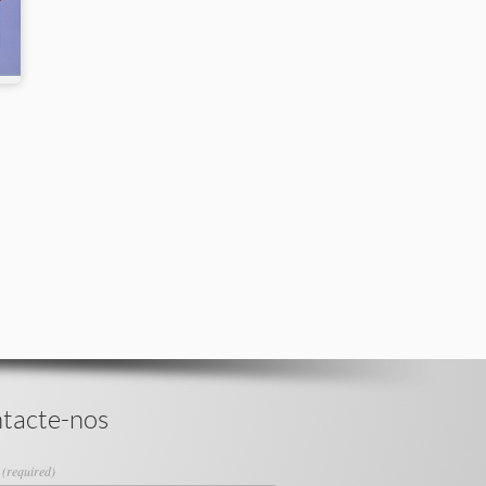
tacte-nos
e
(required)